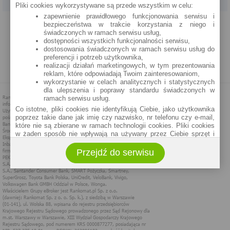
Pliki cookies wykorzystywane są przede wszystkim w celu:
zapewnienie prawidłowego funkcjonowania serwisu i
PROGRAM PARTNERSKI
O NAS
REKLAMA
REGULAMIN
bezpieczeństwa w trakcie korzystania z niego i
świadczonych w ramach serwisu usług,
dostępności wszystkich funkcjonalności serwisu,
POLITYKA PRYWATNOŚCI
POLITYKA COOKIES
ZASADY PLASOWANIA
dostosowania świadczonych w ramach serwisu usług do
preferencji i potrzeb użytkownika,
realizacji działań marketingowych, w tym prezentowania
MAPA STRONY
reklam, które odpowiadają Twoim zainteresowaniom,
wykorzystanie w celach analitycznych i statystycznych
dla ulepszenia i poprawy standardu świadczonych w
ramach serwisu usług.
Co istotne, pliki cookies nie identyfikują Ciebie, jako użytkownika
poprzez takie dane jak imię czy nazwisko, nr telefonu czy e-mail,
które nie są zbierane w ramach technologii cookies. Pliki cookies
w żaden sposób nie wpływają na używany przez Ciebie sprzęt i
oprogramowanie.
Przejdź do serwisu
Zakres wykorzystywania plików cookies możliwy jest do
określenia w ustawieniach przeglądarki każdego użytkownika. Bez
wprowadzenia zmian ustawień, informacje w plikach cookies mogą
być zapisywane w pamięci Twojego urządzenia.
Administratorem danych pozyskiwanych w technologii cookies jest
spółka Rankomat.pl Sp. z o.o. (dawniej: Rankomat Sp. z o. o. Sp.
k.) z siedzibą w Warszawie, ul. Wolska 88, 01 - 141 Warszawa.
Możesz jako użytkownik w każdym czasie skontaktować się z
administratorem pod adresem bok@ebroker.pl, jak również wyrazić
sprzeciwu wobec działań administratora.