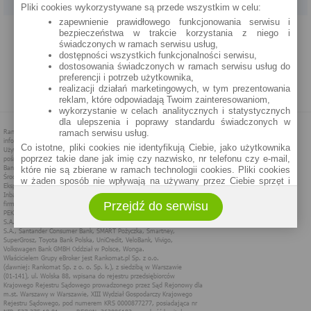
Pliki cookies wykorzystywane są przede wszystkim w celu:
zapewnienie prawidłowego funkcjonowania serwisu i
PROGRAM PARTNERSKI
O NAS
REKLAMA
REGULAMIN
bezpieczeństwa w trakcie korzystania z niego i
świadczonych w ramach serwisu usług,
dostępności wszystkich funkcjonalności serwisu,
POLITYKA PRYWATNOŚCI
POLITYKA COOKIES
ZASADY PLASOWANIA
dostosowania świadczonych w ramach serwisu usług do
preferencji i potrzeb użytkownika,
realizacji działań marketingowych, w tym prezentowania
MAPA STRONY
reklam, które odpowiadają Twoim zainteresowaniom,
wykorzystanie w celach analitycznych i statystycznych
dla ulepszenia i poprawy standardu świadczonych w
ramach serwisu usług.
Co istotne, pliki cookies nie identyfikują Ciebie, jako użytkownika
poprzez takie dane jak imię czy nazwisko, nr telefonu czy e-mail,
które nie są zbierane w ramach technologii cookies. Pliki cookies
w żaden sposób nie wpływają na używany przez Ciebie sprzęt i
oprogramowanie.
Przejdź do serwisu
Zakres wykorzystywania plików cookies możliwy jest do
określenia w ustawieniach przeglądarki każdego użytkownika. Bez
wprowadzenia zmian ustawień, informacje w plikach cookies mogą
być zapisywane w pamięci Twojego urządzenia.
Administratorem danych pozyskiwanych w technologii cookies jest
spółka Rankomat.pl Sp. z o.o. (dawniej: Rankomat Sp. z o. o. Sp.
k.) z siedzibą w Warszawie, ul. Wolska 88, 01 - 141 Warszawa.
Możesz jako użytkownik w każdym czasie skontaktować się z
administratorem pod adresem bok@ebroker.pl, jak również wyrazić
sprzeciwu wobec działań administratora.