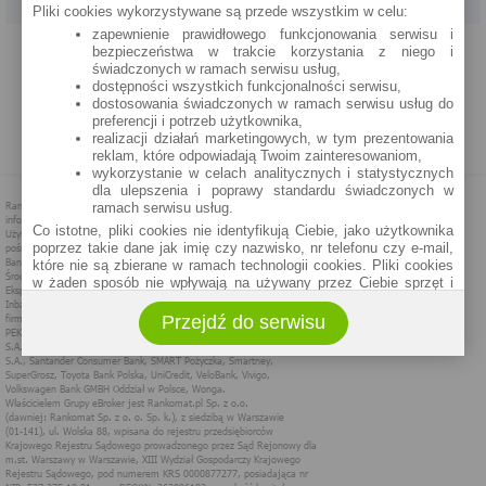
Pliki cookies wykorzystywane są przede wszystkim w celu:
zapewnienie prawidłowego funkcjonowania serwisu i
PROGRAM PARTNERSKI
O NAS
REKLAMA
REGULAMIN
bezpieczeństwa w trakcie korzystania z niego i
świadczonych w ramach serwisu usług,
dostępności wszystkich funkcjonalności serwisu,
POLITYKA PRYWATNOŚCI
POLITYKA COOKIES
ZASADY PLASOWANIA
dostosowania świadczonych w ramach serwisu usług do
preferencji i potrzeb użytkownika,
realizacji działań marketingowych, w tym prezentowania
MAPA STRONY
reklam, które odpowiadają Twoim zainteresowaniom,
wykorzystanie w celach analitycznych i statystycznych
dla ulepszenia i poprawy standardu świadczonych w
ramach serwisu usług.
Co istotne, pliki cookies nie identyfikują Ciebie, jako użytkownika
poprzez takie dane jak imię czy nazwisko, nr telefonu czy e-mail,
które nie są zbierane w ramach technologii cookies. Pliki cookies
w żaden sposób nie wpływają na używany przez Ciebie sprzęt i
oprogramowanie.
Przejdź do serwisu
Zakres wykorzystywania plików cookies możliwy jest do
określenia w ustawieniach przeglądarki każdego użytkownika. Bez
wprowadzenia zmian ustawień, informacje w plikach cookies mogą
być zapisywane w pamięci Twojego urządzenia.
Administratorem danych pozyskiwanych w technologii cookies jest
spółka Rankomat.pl Sp. z o.o. (dawniej: Rankomat Sp. z o. o. Sp.
k.) z siedzibą w Warszawie, ul. Wolska 88, 01 - 141 Warszawa.
Możesz jako użytkownik w każdym czasie skontaktować się z
administratorem pod adresem bok@ebroker.pl, jak również wyrazić
sprzeciwu wobec działań administratora.