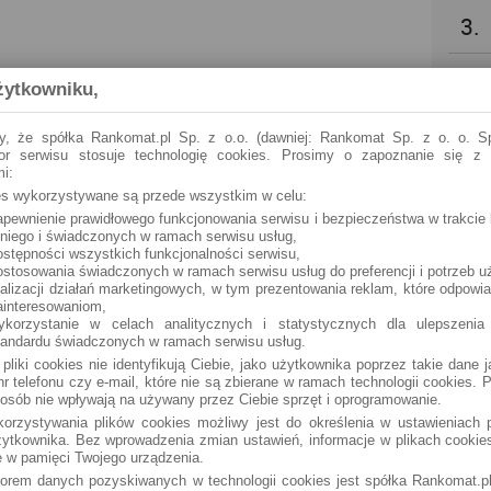
3.
4.
żytkowniku,
5.
y, że spółka Rankomat.pl Sp. z o.o. (dawniej: Rankomat Sp. z o. o. Sp
tor serwisu stosuje technologię cookies. Prosimy o zapoznanie się z
i:
6.
ies wykorzystywane są przede wszystkim w celu:
apewnienie prawidłowego funkcjonowania serwisu i bezpieczeństwa w trakcie 
 niego i świadczonych w ramach serwisu usług,
7.
ostępności wszystkich funkcjonalności serwisu,
ostosowania świadczonych w ramach serwisu usług do preferencji i potrzeb u
ealizacji działań marketingowych, w tym prezentowania reklam, które odpowi
8.
ainteresowaniom,
ykorzystanie w celach analitycznych i statystycznych dla ulepszenia
tandardu świadczonych w ramach serwisu usług.
9.
 pliki cookies nie identyfikują Ciebie, jako użytkownika poprzez takie dane 
r telefonu czy e-mail, które nie są zbierane w ramach technologii cookies. P
osób nie wpływają na używany przez Ciebie sprzęt i oprogramowanie.
10.
orzystywania plików cookies możliwy jest do określenia w ustawieniach p
ytkownika. Bez wprowadzenia zmian ustawień, informacje w plikach cooki
 w pamięci Twojego urządzenia.
torem danych pozyskiwanych w technologii cookies jest spółka Rankomat.pl