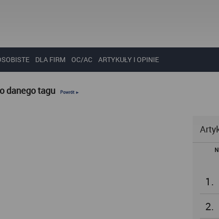
OSOBISTE
DLA FIRM
OC/AC
ARTYKUŁY I OPINIE
do danego tagu
Powrót ►
Arty
N
1.
2.