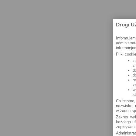
Drogi U
Informujem
administra
informacjam
Pliki cook
z
z
d
d
r
z
w
s
Co istotne,
nazwisko, n
w żaden sp
Zakres wyk
każdego uż
zapisywane
Administra