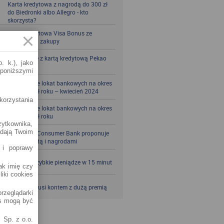
Karta kredytowa z nagrodą do 300 zł
do Biedronki albo Allegro - kto
skorzysta?
Karta kredytowa Visa Bonus ze
zwrotem za zakupy
Zbieraj mile z kartą kredytową Pekao
. k.), jako
S.A.
 poniższymi
Porównanie lokat bankowych na okres
powyżej pół roku – kwiecień 2024
korzystania
Porównanie lokat bankowych na okres
powyżej pół roku
żytkownika,
adają Twoim
Santander Consumer Bank proponuje
jesień z kartą i nagrodami
 i poprawy
SKOK po szybkie pieniądze w 15 minut
jak imię czy
liki cookies
VeloBank kusi kontem z dużą premią
rzeglądarki
es mogą być
 Sp. z o.o.