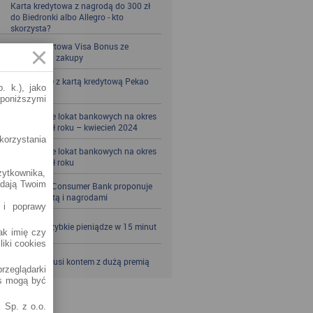
Karta kredytowa z nagrodą do 300 zł
do Biedronki albo Allegro - kto
skorzysta?
Karta kredytowa Visa Bonus ze
zwrotem za zakupy
Zbieraj mile z kartą kredytową Pekao
. k.), jako
S.A.
 poniższymi
Porównanie lokat bankowych na okres
powyżej pół roku – kwiecień 2024
korzystania
Porównanie lokat bankowych na okres
powyżej pół roku
żytkownika,
adają Twoim
Santander Consumer Bank proponuje
jesień z kartą i nagrodami
 i poprawy
SKOK po szybkie pieniądze w 15 minut
jak imię czy
liki cookies
VeloBank kusi kontem z dużą premią
rzeglądarki
es mogą być
 Sp. z o.o.