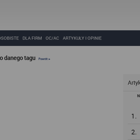
OSOBISTE
DLA FIRM
OC/AC
ARTYKUŁY I OPINIE
do danego tagu
Powrót ►
Arty
N
1.
2.