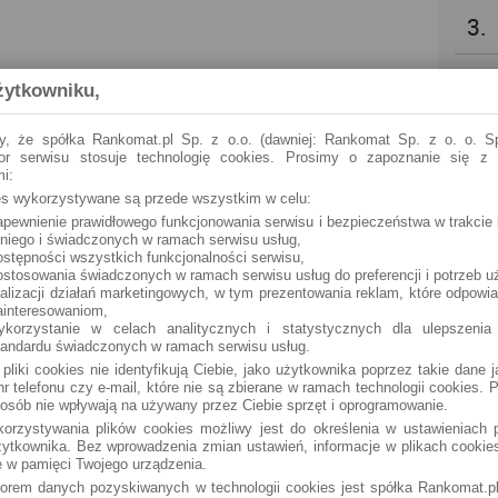
3.
4.
żytkowniku,
5.
y, że spółka Rankomat.pl Sp. z o.o. (dawniej: Rankomat Sp. z o. o. Sp
tor serwisu stosuje technologię cookies. Prosimy o zapoznanie się z
i:
6.
ies wykorzystywane są przede wszystkim w celu:
apewnienie prawidłowego funkcjonowania serwisu i bezpieczeństwa w trakcie 
 niego i świadczonych w ramach serwisu usług,
7.
ostępności wszystkich funkcjonalności serwisu,
ostosowania świadczonych w ramach serwisu usług do preferencji i potrzeb u
ealizacji działań marketingowych, w tym prezentowania reklam, które odpowi
8.
ainteresowaniom,
ykorzystanie w celach analitycznych i statystycznych dla ulepszenia
tandardu świadczonych w ramach serwisu usług.
9.
 pliki cookies nie identyfikują Ciebie, jako użytkownika poprzez takie dane 
r telefonu czy e-mail, które nie są zbierane w ramach technologii cookies. P
osób nie wpływają na używany przez Ciebie sprzęt i oprogramowanie.
10.
orzystywania plików cookies możliwy jest do określenia w ustawieniach p
ytkownika. Bez wprowadzenia zmian ustawień, informacje w plikach cooki
 w pamięci Twojego urządzenia.
torem danych pozyskiwanych w technologii cookies jest spółka Rankomat.pl