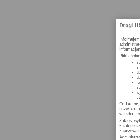
Drogi U
Informujem
administra
informacjam
Pliki cook
z
z
d
d
r
z
w
s
Co istotne,
nazwisko, n
w żaden sp
Zakres wyk
każdego uż
zapisywane
Administra