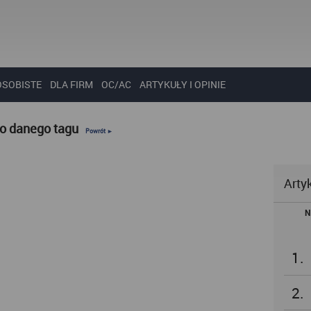
OSOBISTE
DLA FIRM
OC/AC
ARTYKUŁY I OPINIE
do danego tagu
Powrót ►
Arty
N
1.
2.