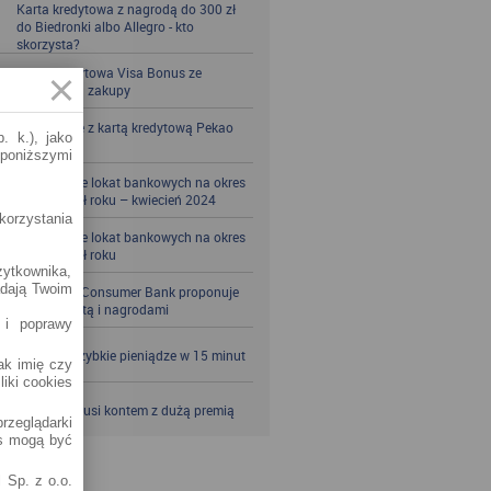
Karta kredytowa z nagrodą do 300 zł
do Biedronki albo Allegro - kto
skorzysta?
Karta kredytowa Visa Bonus ze
zwrotem za zakupy
Zbieraj mile z kartą kredytową Pekao
. k.), jako
S.A.
 poniższymi
Porównanie lokat bankowych na okres
powyżej pół roku – kwiecień 2024
korzystania
Porównanie lokat bankowych na okres
powyżej pół roku
żytkownika,
adają Twoim
Santander Consumer Bank proponuje
jesień z kartą i nagrodami
 i poprawy
SKOK po szybkie pieniądze w 15 minut
jak imię czy
liki cookies
VeloBank kusi kontem z dużą premią
rzeglądarki
es mogą być
 Sp. z o.o.