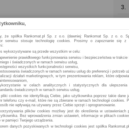
3.
4.
żytkowniku,
5.
y, że spółka Rankomat.pl Sp. z o.o. (dawniej: Rankomat Sp. z o. o. Sp
tor serwisu stosuje technologię cookies. Prosimy o zapoznanie się z
i:
6.
ies wykorzystywane są przede wszystkim w celu:
apewnienie prawidłowego funkcjonowania serwisu i bezpieczeństwa w trakcie 
 niego i świadczonych w ramach serwisu usług,
7.
ostępności wszystkich funkcjonalności serwisu,
ostosowania świadczonych w ramach serwisu usług do preferencji i potrzeb u
ealizacji działań marketingowych, w tym prezentowania reklam, które odpowi
8.
ainteresowaniom,
ykorzystanie w celach analitycznych i statystycznych dla ulepszenia
tandardu świadczonych w ramach serwisu usług.
9.
 pliki cookies nie identyfikują Ciebie, jako użytkownika poprzez takie dane 
r telefonu czy e-mail, które nie są zbierane w ramach technologii cookies. P
osób nie wpływają na używany przez Ciebie sprzęt i oprogramowanie.
10.
orzystywania plików cookies możliwy jest do określenia w ustawieniach p
ytkownika. Bez wprowadzenia zmian ustawień, informacje w plikach cooki
 w pamięci Twojego urządzenia.
torem danych pozyskiwanych w technologii cookies jest spółka Rankomat.pl