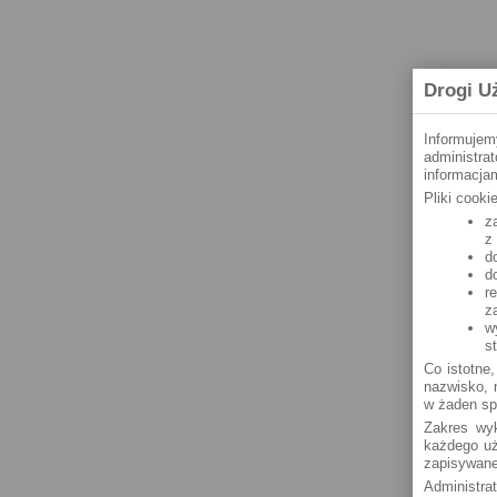
Drogi U
Informujem
administra
informacjam
Pliki cook
z
z
d
d
r
z
w
s
Co istotne,
nazwisko, n
w żaden sp
Zakres wyk
każdego uż
zapisywane
Administra