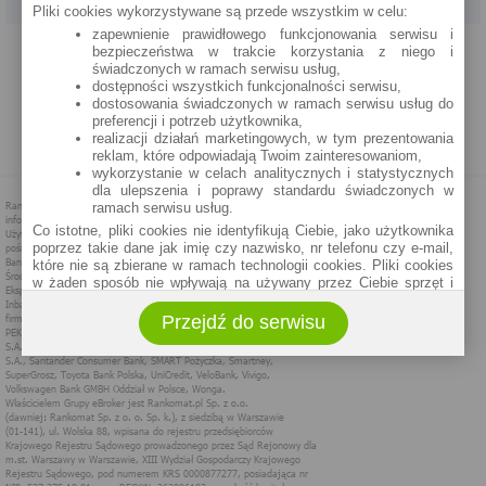
Pliki cookies wykorzystywane są przede wszystkim w celu:
zapewnienie prawidłowego funkcjonowania serwisu i
PROGRAM PARTNERSKI
O NAS
REKLAMA
REGULAMIN
bezpieczeństwa w trakcie korzystania z niego i
świadczonych w ramach serwisu usług,
dostępności wszystkich funkcjonalności serwisu,
POLITYKA PRYWATNOŚCI
POLITYKA COOKIES
ZASADY PLASOWANIA
dostosowania świadczonych w ramach serwisu usług do
preferencji i potrzeb użytkownika,
realizacji działań marketingowych, w tym prezentowania
MAPA STRONY
reklam, które odpowiadają Twoim zainteresowaniom,
wykorzystanie w celach analitycznych i statystycznych
dla ulepszenia i poprawy standardu świadczonych w
ramach serwisu usług.
Co istotne, pliki cookies nie identyfikują Ciebie, jako użytkownika
poprzez takie dane jak imię czy nazwisko, nr telefonu czy e-mail,
które nie są zbierane w ramach technologii cookies. Pliki cookies
w żaden sposób nie wpływają na używany przez Ciebie sprzęt i
oprogramowanie.
Przejdź do serwisu
Zakres wykorzystywania plików cookies możliwy jest do
określenia w ustawieniach przeglądarki każdego użytkownika. Bez
wprowadzenia zmian ustawień, informacje w plikach cookies mogą
być zapisywane w pamięci Twojego urządzenia.
Administratorem danych pozyskiwanych w technologii cookies jest
spółka Rankomat.pl Sp. z o.o. (dawniej: Rankomat Sp. z o. o. Sp.
k.) z siedzibą w Warszawie, ul. Wolska 88, 01 - 141 Warszawa.
Możesz jako użytkownik w każdym czasie skontaktować się z
administratorem pod adresem bok@ebroker.pl, jak również wyrazić
sprzeciwu wobec działań administratora.