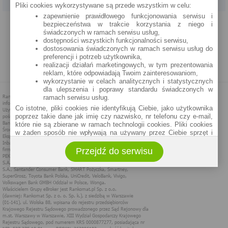
Pliki cookies wykorzystywane są przede wszystkim w celu:
zapewnienie prawidłowego funkcjonowania serwisu i
PROGRAM PARTNERSKI
O NAS
REKLAMA
REGULAMIN
bezpieczeństwa w trakcie korzystania z niego i
świadczonych w ramach serwisu usług,
dostępności wszystkich funkcjonalności serwisu,
POLITYKA PRYWATNOŚCI
POLITYKA COOKIES
ZASADY PLASOWANIA
dostosowania świadczonych w ramach serwisu usług do
preferencji i potrzeb użytkownika,
realizacji działań marketingowych, w tym prezentowania
MAPA STRONY
reklam, które odpowiadają Twoim zainteresowaniom,
wykorzystanie w celach analitycznych i statystycznych
dla ulepszenia i poprawy standardu świadczonych w
ramach serwisu usług.
Co istotne, pliki cookies nie identyfikują Ciebie, jako użytkownika
poprzez takie dane jak imię czy nazwisko, nr telefonu czy e-mail,
które nie są zbierane w ramach technologii cookies. Pliki cookies
w żaden sposób nie wpływają na używany przez Ciebie sprzęt i
oprogramowanie.
Przejdź do serwisu
Zakres wykorzystywania plików cookies możliwy jest do
określenia w ustawieniach przeglądarki każdego użytkownika. Bez
wprowadzenia zmian ustawień, informacje w plikach cookies mogą
być zapisywane w pamięci Twojego urządzenia.
Administratorem danych pozyskiwanych w technologii cookies jest
spółka Rankomat.pl Sp. z o.o. (dawniej: Rankomat Sp. z o. o. Sp.
k.) z siedzibą w Warszawie, ul. Wolska 88, 01 - 141 Warszawa.
Możesz jako użytkownik w każdym czasie skontaktować się z
administratorem pod adresem bok@ebroker.pl, jak również wyrazić
sprzeciwu wobec działań administratora.