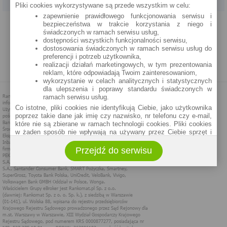
Pliki cookies wykorzystywane są przede wszystkim w celu:
zapewnienie prawidłowego funkcjonowania serwisu i
PROGRAM PARTNERSKI
O NAS
REKLAMA
REGULAMIN
bezpieczeństwa w trakcie korzystania z niego i
świadczonych w ramach serwisu usług,
dostępności wszystkich funkcjonalności serwisu,
POLITYKA PRYWATNOŚCI
POLITYKA COOKIES
ZASADY PLASOWANIA
dostosowania świadczonych w ramach serwisu usług do
preferencji i potrzeb użytkownika,
realizacji działań marketingowych, w tym prezentowania
MAPA STRONY
reklam, które odpowiadają Twoim zainteresowaniom,
wykorzystanie w celach analitycznych i statystycznych
dla ulepszenia i poprawy standardu świadczonych w
ramach serwisu usług.
Co istotne, pliki cookies nie identyfikują Ciebie, jako użytkownika
poprzez takie dane jak imię czy nazwisko, nr telefonu czy e-mail,
które nie są zbierane w ramach technologii cookies. Pliki cookies
w żaden sposób nie wpływają na używany przez Ciebie sprzęt i
oprogramowanie.
Przejdź do serwisu
Zakres wykorzystywania plików cookies możliwy jest do
określenia w ustawieniach przeglądarki każdego użytkownika. Bez
wprowadzenia zmian ustawień, informacje w plikach cookies mogą
być zapisywane w pamięci Twojego urządzenia.
Administratorem danych pozyskiwanych w technologii cookies jest
spółka Rankomat.pl Sp. z o.o. (dawniej: Rankomat Sp. z o. o. Sp.
k.) z siedzibą w Warszawie, ul. Wolska 88, 01 - 141 Warszawa.
Możesz jako użytkownik w każdym czasie skontaktować się z
administratorem pod adresem bok@ebroker.pl, jak również wyrazić
sprzeciwu wobec działań administratora.