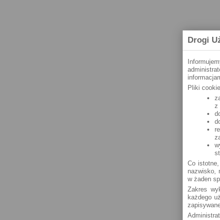
Drogi U
Informujem
administra
informacjam
Pliki cook
z
z
d
d
r
z
w
s
Co istotne,
nazwisko, n
w żaden sp
Zakres wyk
każdego uż
zapisywane
Administra