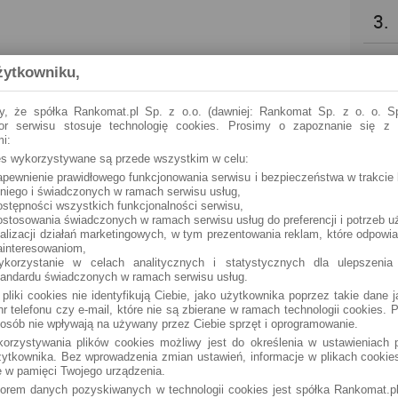
3.
4.
żytkowniku,
5.
y, że spółka Rankomat.pl Sp. z o.o. (dawniej: Rankomat Sp. z o. o. Sp
tor serwisu stosuje technologię cookies. Prosimy o zapoznanie się z
i:
6.
ies wykorzystywane są przede wszystkim w celu:
apewnienie prawidłowego funkcjonowania serwisu i bezpieczeństwa w trakcie 
 niego i świadczonych w ramach serwisu usług,
7.
ostępności wszystkich funkcjonalności serwisu,
ostosowania świadczonych w ramach serwisu usług do preferencji i potrzeb u
ealizacji działań marketingowych, w tym prezentowania reklam, które odpowi
8.
ainteresowaniom,
ykorzystanie w celach analitycznych i statystycznych dla ulepszenia
tandardu świadczonych w ramach serwisu usług.
9.
 pliki cookies nie identyfikują Ciebie, jako użytkownika poprzez takie dane 
r telefonu czy e-mail, które nie są zbierane w ramach technologii cookies. P
osób nie wpływają na używany przez Ciebie sprzęt i oprogramowanie.
10.
orzystywania plików cookies możliwy jest do określenia w ustawieniach p
ytkownika. Bez wprowadzenia zmian ustawień, informacje w plikach cooki
 w pamięci Twojego urządzenia.
torem danych pozyskiwanych w technologii cookies jest spółka Rankomat.pl