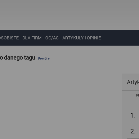
OSOBISTE
DLA FIRM
OC/AC
ARTYKUŁY I OPINIE
do danego tagu
Powrót ►
Arty
N
1.
2.