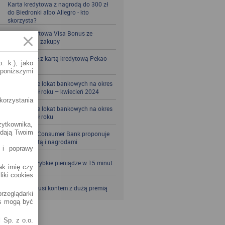
Karta kredytowa z nagrodą do 300 zł
do Biedronki albo Allegro - kto
skorzysta?
Karta kredytowa Visa Bonus ze
zwrotem za zakupy
Zbieraj mile z kartą kredytową Pekao
. k.), jako
S.A.
 poniższymi
Porównanie lokat bankowych na okres
powyżej pół roku – kwiecień 2024
korzystania
Porównanie lokat bankowych na okres
powyżej pół roku
żytkownika,
adają Twoim
Santander Consumer Bank proponuje
jesień z kartą i nagrodami
 i poprawy
SKOK po szybkie pieniądze w 15 minut
jak imię czy
liki cookies
VeloBank kusi kontem z dużą premią
rzeglądarki
es mogą być
 Sp. z o.o.