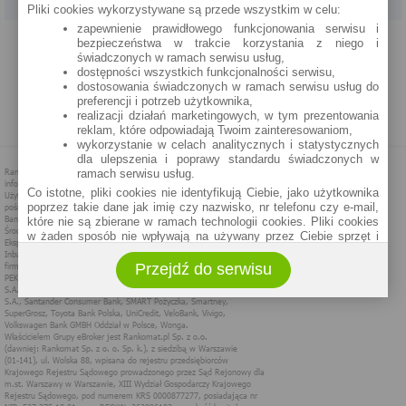
Pliki cookies wykorzystywane są przede wszystkim w celu:
zapewnienie prawidłowego funkcjonowania serwisu i
PROGRAM PARTNERSKI
O NAS
REKLAMA
REGULAMIN
bezpieczeństwa w trakcie korzystania z niego i
świadczonych w ramach serwisu usług,
dostępności wszystkich funkcjonalności serwisu,
POLITYKA PRYWATNOŚCI
POLITYKA COOKIES
ZASADY PLASOWANIA
dostosowania świadczonych w ramach serwisu usług do
preferencji i potrzeb użytkownika,
realizacji działań marketingowych, w tym prezentowania
MAPA STRONY
reklam, które odpowiadają Twoim zainteresowaniom,
wykorzystanie w celach analitycznych i statystycznych
dla ulepszenia i poprawy standardu świadczonych w
ramach serwisu usług.
Co istotne, pliki cookies nie identyfikują Ciebie, jako użytkownika
poprzez takie dane jak imię czy nazwisko, nr telefonu czy e-mail,
które nie są zbierane w ramach technologii cookies. Pliki cookies
w żaden sposób nie wpływają na używany przez Ciebie sprzęt i
oprogramowanie.
Przejdź do serwisu
Zakres wykorzystywania plików cookies możliwy jest do
określenia w ustawieniach przeglądarki każdego użytkownika. Bez
wprowadzenia zmian ustawień, informacje w plikach cookies mogą
być zapisywane w pamięci Twojego urządzenia.
Administratorem danych pozyskiwanych w technologii cookies jest
spółka Rankomat.pl Sp. z o.o. (dawniej: Rankomat Sp. z o. o. Sp.
k.) z siedzibą w Warszawie, ul. Wolska 88, 01 - 141 Warszawa.
Możesz jako użytkownik w każdym czasie skontaktować się z
administratorem pod adresem bok@ebroker.pl, jak również wyrazić
sprzeciwu wobec działań administratora.