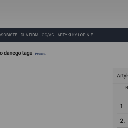
OSOBISTE
DLA FIRM
OC/AC
ARTYKUŁY I OPINIE
do danego tagu
Powrót ►
Arty
N
1.
2.