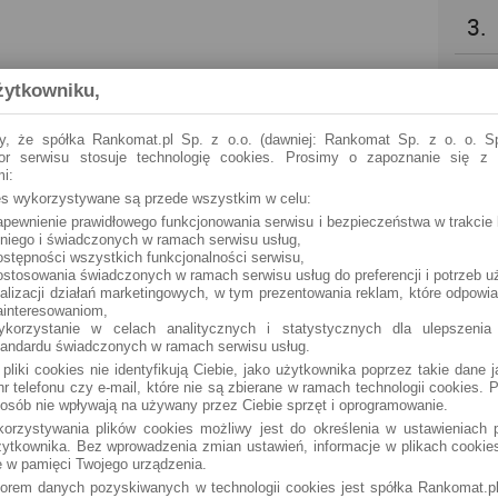
3.
4.
żytkowniku,
5.
y, że spółka Rankomat.pl Sp. z o.o. (dawniej: Rankomat Sp. z o. o. Sp
tor serwisu stosuje technologię cookies. Prosimy o zapoznanie się z
i:
6.
ies wykorzystywane są przede wszystkim w celu:
apewnienie prawidłowego funkcjonowania serwisu i bezpieczeństwa w trakcie 
 niego i świadczonych w ramach serwisu usług,
7.
ostępności wszystkich funkcjonalności serwisu,
ostosowania świadczonych w ramach serwisu usług do preferencji i potrzeb u
ealizacji działań marketingowych, w tym prezentowania reklam, które odpowi
8.
ainteresowaniom,
ykorzystanie w celach analitycznych i statystycznych dla ulepszenia
tandardu świadczonych w ramach serwisu usług.
9.
 pliki cookies nie identyfikują Ciebie, jako użytkownika poprzez takie dane 
r telefonu czy e-mail, które nie są zbierane w ramach technologii cookies. P
osób nie wpływają na używany przez Ciebie sprzęt i oprogramowanie.
10.
orzystywania plików cookies możliwy jest do określenia w ustawieniach p
ytkownika. Bez wprowadzenia zmian ustawień, informacje w plikach cooki
 w pamięci Twojego urządzenia.
torem danych pozyskiwanych w technologii cookies jest spółka Rankomat.pl