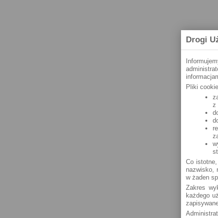
Drogi U
Informujem
administra
informacjam
Pliki cook
z
z
d
d
r
z
w
s
Co istotne,
nazwisko, n
w żaden sp
Zakres wyk
każdego uż
zapisywane
Administra