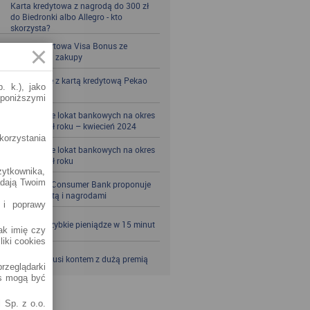
Karta kredytowa z nagrodą do 300 zł
do Biedronki albo Allegro - kto
skorzysta?
Karta kredytowa Visa Bonus ze
zwrotem za zakupy
Zbieraj mile z kartą kredytową Pekao
. k.), jako
S.A.
 poniższymi
Porównanie lokat bankowych na okres
powyżej pół roku – kwiecień 2024
korzystania
Porównanie lokat bankowych na okres
powyżej pół roku
żytkownika,
adają Twoim
Santander Consumer Bank proponuje
jesień z kartą i nagrodami
 i poprawy
SKOK po szybkie pieniądze w 15 minut
jak imię czy
liki cookies
VeloBank kusi kontem z dużą premią
rzeglądarki
es mogą być
 Sp. z o.o.