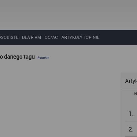
OSOBISTE
DLA FIRM
OC/AC
ARTYKUŁY I OPINIE
do danego tagu
Powrót ►
Arty
N
1.
2.