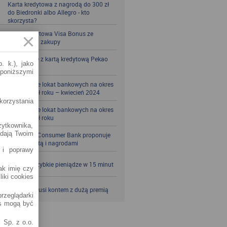
Karta kredytowa z nagrodą do 300 zł
do Biedronki albo Allegro - kto
skorzysta?
Karta kredytowa Visa Bonus ze
zwrotem za zakupy
Zbieraj mile z kartą kredytową Pekao
. k.), jako
S.A.
 poniższymi
Porównanie lokat bankowych na okres
powyżej pół roku – kwiecień 2024
korzystania
Porównanie lokat bankowych na okres
powyżej pół roku
żytkownika,
adają Twoim
Santander Consumer Bank proponuje
jesień z kartą i nagrodami
 i poprawy
SKOK po szybkie pieniądze w 15 minut
jak imię czy
liki cookies
VeloBank kusi kontem z dużą premią
rzeglądarki
es mogą być
 Sp. z o.o.