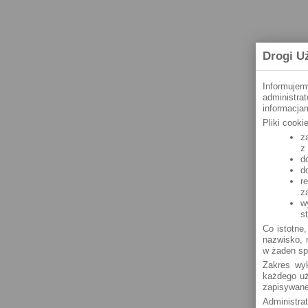
Drogi U
Informujem
administra
informacjam
Pliki cook
z
z
d
d
r
z
w
s
Co istotne,
nazwisko, n
w żaden sp
Zakres wyk
każdego uż
zapisywane
Administra