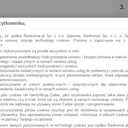
3.
4.
żytkowniku,
5.
y, że spółka Rankomat.pl Sp. z o.o. (dawniej: Rankomat Sp. z o. o. Sp
tor serwisu stosuje technologię cookies. Prosimy o zapoznanie się z
i:
6.
ies wykorzystywane są przede wszystkim w celu:
apewnienie prawidłowego funkcjonowania serwisu i bezpieczeństwa w trakcie 
 niego i świadczonych w ramach serwisu usług,
7.
ostępności wszystkich funkcjonalności serwisu,
ostosowania świadczonych w ramach serwisu usług do preferencji i potrzeb u
ealizacji działań marketingowych, w tym prezentowania reklam, które odpowi
8.
ainteresowaniom,
ykorzystanie w celach analitycznych i statystycznych dla ulepszenia
tandardu świadczonych w ramach serwisu usług.
9.
 pliki cookies nie identyfikują Ciebie, jako użytkownika poprzez takie dane 
r telefonu czy e-mail, które nie są zbierane w ramach technologii cookies. P
osób nie wpływają na używany przez Ciebie sprzęt i oprogramowanie.
10.
orzystywania plików cookies możliwy jest do określenia w ustawieniach p
ytkownika. Bez wprowadzenia zmian ustawień, informacje w plikach cooki
 w pamięci Twojego urządzenia.
torem danych pozyskiwanych w technologii cookies jest spółka Rankomat.pl