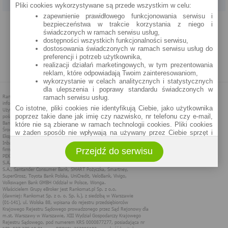
Pliki cookies wykorzystywane są przede wszystkim w celu:
zapewnienie prawidłowego funkcjonowania serwisu i
PROGRAM PARTNERSKI
O NAS
REKLAMA
REGULAMIN
bezpieczeństwa w trakcie korzystania z niego i
świadczonych w ramach serwisu usług,
dostępności wszystkich funkcjonalności serwisu,
POLITYKA PRYWATNOŚCI
POLITYKA COOKIES
ZASADY PLASOWANIA
dostosowania świadczonych w ramach serwisu usług do
preferencji i potrzeb użytkownika,
realizacji działań marketingowych, w tym prezentowania
MAPA STRONY
reklam, które odpowiadają Twoim zainteresowaniom,
wykorzystanie w celach analitycznych i statystycznych
dla ulepszenia i poprawy standardu świadczonych w
ramach serwisu usług.
Co istotne, pliki cookies nie identyfikują Ciebie, jako użytkownika
poprzez takie dane jak imię czy nazwisko, nr telefonu czy e-mail,
które nie są zbierane w ramach technologii cookies. Pliki cookies
w żaden sposób nie wpływają na używany przez Ciebie sprzęt i
oprogramowanie.
Przejdź do serwisu
Zakres wykorzystywania plików cookies możliwy jest do
określenia w ustawieniach przeglądarki każdego użytkownika. Bez
wprowadzenia zmian ustawień, informacje w plikach cookies mogą
być zapisywane w pamięci Twojego urządzenia.
Administratorem danych pozyskiwanych w technologii cookies jest
spółka Rankomat.pl Sp. z o.o. (dawniej: Rankomat Sp. z o. o. Sp.
k.) z siedzibą w Warszawie, ul. Wolska 88, 01 - 141 Warszawa.
Możesz jako użytkownik w każdym czasie skontaktować się z
administratorem pod adresem bok@ebroker.pl, jak również wyrazić
sprzeciwu wobec działań administratora.