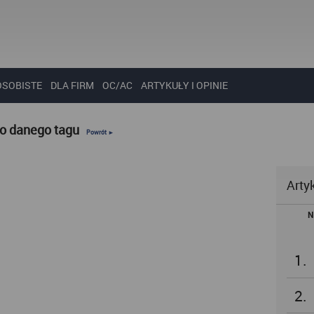
OSOBISTE
DLA FIRM
OC/AC
ARTYKUŁY I OPINIE
do danego tagu
Powrót ►
Arty
N
1.
2.