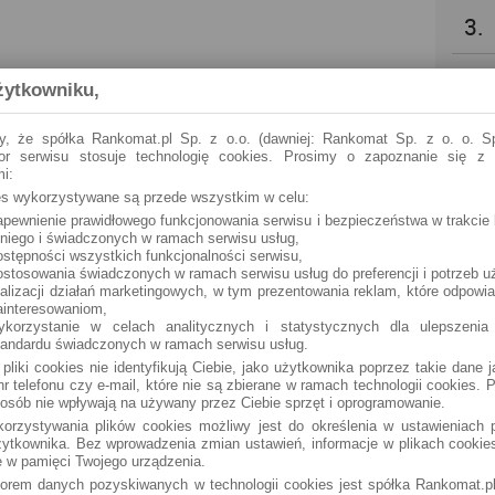
3.
4.
żytkowniku,
5.
y, że spółka Rankomat.pl Sp. z o.o. (dawniej: Rankomat Sp. z o. o. Sp
tor serwisu stosuje technologię cookies. Prosimy o zapoznanie się z
i:
6.
ies wykorzystywane są przede wszystkim w celu:
apewnienie prawidłowego funkcjonowania serwisu i bezpieczeństwa w trakcie 
 niego i świadczonych w ramach serwisu usług,
7.
ostępności wszystkich funkcjonalności serwisu,
ostosowania świadczonych w ramach serwisu usług do preferencji i potrzeb u
ealizacji działań marketingowych, w tym prezentowania reklam, które odpowi
8.
ainteresowaniom,
ykorzystanie w celach analitycznych i statystycznych dla ulepszenia
tandardu świadczonych w ramach serwisu usług.
9.
 pliki cookies nie identyfikują Ciebie, jako użytkownika poprzez takie dane 
r telefonu czy e-mail, które nie są zbierane w ramach technologii cookies. P
osób nie wpływają na używany przez Ciebie sprzęt i oprogramowanie.
10.
orzystywania plików cookies możliwy jest do określenia w ustawieniach p
ytkownika. Bez wprowadzenia zmian ustawień, informacje w plikach cooki
 w pamięci Twojego urządzenia.
torem danych pozyskiwanych w technologii cookies jest spółka Rankomat.pl