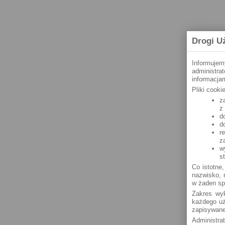
Drogi U
Informujem
administra
informacjam
Pliki cook
z
z
d
d
r
z
w
s
Co istotne,
nazwisko, n
w żaden sp
Zakres wyk
każdego uż
zapisywane
Administra