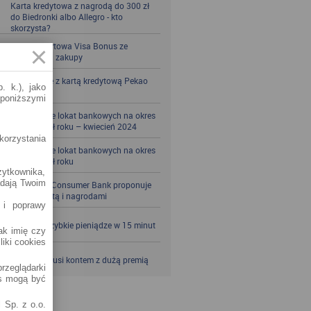
Karta kredytowa z nagrodą do 300 zł
do Biedronki albo Allegro - kto
skorzysta?
Karta kredytowa Visa Bonus ze
zwrotem za zakupy
Zbieraj mile z kartą kredytową Pekao
. k.), jako
S.A.
 poniższymi
Porównanie lokat bankowych na okres
powyżej pół roku – kwiecień 2024
korzystania
Porównanie lokat bankowych na okres
powyżej pół roku
żytkownika,
adają Twoim
Santander Consumer Bank proponuje
jesień z kartą i nagrodami
 i poprawy
SKOK po szybkie pieniądze w 15 minut
jak imię czy
liki cookies
VeloBank kusi kontem z dużą premią
rzeglądarki
es mogą być
 Sp. z o.o.