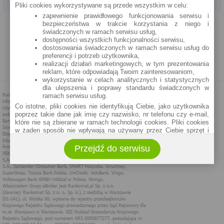
Pliki cookies wykorzystywane są przede wszystkim w celu:
zapewnienie prawidłowego funkcjonowania serwisu i
PROGRAM PARTNERSKI
O NAS
REKLAMA
REGULAMIN
bezpieczeństwa w trakcie korzystania z niego i
świadczonych w ramach serwisu usług,
dostępności wszystkich funkcjonalności serwisu,
POLITYKA PRYWATNOŚCI
POLITYKA COOKIES
ZASADY PLASOWANIA
dostosowania świadczonych w ramach serwisu usług do
preferencji i potrzeb użytkownika,
realizacji działań marketingowych, w tym prezentowania
MAPA STRONY
reklam, które odpowiadają Twoim zainteresowaniom,
wykorzystanie w celach analitycznych i statystycznych
dla ulepszenia i poprawy standardu świadczonych w
ramach serwisu usług.
Co istotne, pliki cookies nie identyfikują Ciebie, jako użytkownika
poprzez takie dane jak imię czy nazwisko, nr telefonu czy e-mail,
które nie są zbierane w ramach technologii cookies. Pliki cookies
w żaden sposób nie wpływają na używany przez Ciebie sprzęt i
oprogramowanie.
Przejdź do serwisu
Zakres wykorzystywania plików cookies możliwy jest do
określenia w ustawieniach przeglądarki każdego użytkownika. Bez
wprowadzenia zmian ustawień, informacje w plikach cookies mogą
być zapisywane w pamięci Twojego urządzenia.
Administratorem danych pozyskiwanych w technologii cookies jest
spółka Rankomat.pl Sp. z o.o. (dawniej: Rankomat Sp. z o. o. Sp.
k.) z siedzibą w Warszawie, ul. Wolska 88, 01 - 141 Warszawa.
Możesz jako użytkownik w każdym czasie skontaktować się z
administratorem pod adresem bok@ebroker.pl, jak również wyrazić
sprzeciwu wobec działań administratora.