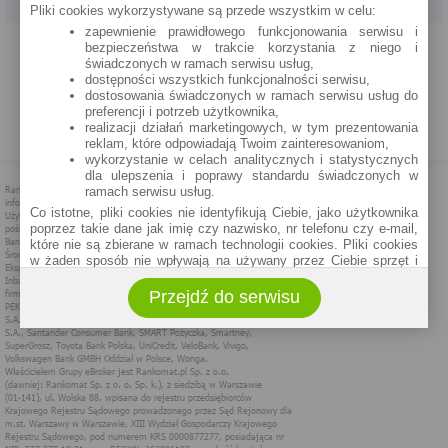
Pliki cookies wykorzystywane są przede wszystkim w celu:
zapewnienie prawidłowego funkcjonowania serwisu i
PROGRAM PARTNERSKI
O NAS
REKLAMA
REGULAMIN
bezpieczeństwa w trakcie korzystania z niego i
świadczonych w ramach serwisu usług,
dostępności wszystkich funkcjonalności serwisu,
POLITYKA PRYWATNOŚCI
POLITYKA COOKIES
ZASADY PLASOWANIA
dostosowania świadczonych w ramach serwisu usług do
preferencji i potrzeb użytkownika,
realizacji działań marketingowych, w tym prezentowania
MAPA STRONY
reklam, które odpowiadają Twoim zainteresowaniom,
wykorzystanie w celach analitycznych i statystycznych
dla ulepszenia i poprawy standardu świadczonych w
ramach serwisu usług.
Co istotne, pliki cookies nie identyfikują Ciebie, jako użytkownika
poprzez takie dane jak imię czy nazwisko, nr telefonu czy e-mail,
które nie są zbierane w ramach technologii cookies. Pliki cookies
w żaden sposób nie wpływają na używany przez Ciebie sprzęt i
oprogramowanie.
Przejdź do serwisu
Zakres wykorzystywania plików cookies możliwy jest do
określenia w ustawieniach przeglądarki każdego użytkownika. Bez
wprowadzenia zmian ustawień, informacje w plikach cookies mogą
być zapisywane w pamięci Twojego urządzenia.
Administratorem danych pozyskiwanych w technologii cookies jest
spółka Rankomat.pl Sp. z o.o. (dawniej: Rankomat Sp. z o. o. Sp.
k.) z siedzibą w Warszawie, ul. Wolska 88, 01 - 141 Warszawa.
Możesz jako użytkownik w każdym czasie skontaktować się z
administratorem pod adresem bok@ebroker.pl, jak również wyrazić
sprzeciwu wobec działań administratora.