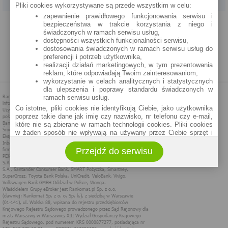
Pliki cookies wykorzystywane są przede wszystkim w celu:
zapewnienie prawidłowego funkcjonowania serwisu i
PROGRAM PARTNERSKI
O NAS
REKLAMA
REGULAMIN
bezpieczeństwa w trakcie korzystania z niego i
świadczonych w ramach serwisu usług,
dostępności wszystkich funkcjonalności serwisu,
POLITYKA PRYWATNOŚCI
POLITYKA COOKIES
ZASADY PLASOWANIA
dostosowania świadczonych w ramach serwisu usług do
preferencji i potrzeb użytkownika,
realizacji działań marketingowych, w tym prezentowania
MAPA STRONY
reklam, które odpowiadają Twoim zainteresowaniom,
wykorzystanie w celach analitycznych i statystycznych
dla ulepszenia i poprawy standardu świadczonych w
ramach serwisu usług.
Co istotne, pliki cookies nie identyfikują Ciebie, jako użytkownika
poprzez takie dane jak imię czy nazwisko, nr telefonu czy e-mail,
które nie są zbierane w ramach technologii cookies. Pliki cookies
w żaden sposób nie wpływają na używany przez Ciebie sprzęt i
oprogramowanie.
Przejdź do serwisu
Zakres wykorzystywania plików cookies możliwy jest do
określenia w ustawieniach przeglądarki każdego użytkownika. Bez
wprowadzenia zmian ustawień, informacje w plikach cookies mogą
być zapisywane w pamięci Twojego urządzenia.
Administratorem danych pozyskiwanych w technologii cookies jest
spółka Rankomat.pl Sp. z o.o. (dawniej: Rankomat Sp. z o. o. Sp.
k.) z siedzibą w Warszawie, ul. Wolska 88, 01 - 141 Warszawa.
Możesz jako użytkownik w każdym czasie skontaktować się z
administratorem pod adresem bok@ebroker.pl, jak również wyrazić
sprzeciwu wobec działań administratora.