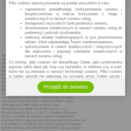
Pliki cookies wykorzystywane są przede wszystkim w celu:
zapewnienie prawidłowego funkcjonowania serwisu i
PROGRAM PARTNERSKI
O NAS
REKLAMA
REGULAMIN
bezpieczeństwa w trakcie korzystania z niego i
świadczonych w ramach serwisu usług,
dostępności wszystkich funkcjonalności serwisu,
POLITYKA PRYWATNOŚCI
POLITYKA COOKIES
ZASADY PLASOWANIA
dostosowania świadczonych w ramach serwisu usług do
preferencji i potrzeb użytkownika,
realizacji działań marketingowych, w tym prezentowania
MAPA STRONY
reklam, które odpowiadają Twoim zainteresowaniom,
wykorzystanie w celach analitycznych i statystycznych
dla ulepszenia i poprawy standardu świadczonych w
ramach serwisu usług.
Co istotne, pliki cookies nie identyfikują Ciebie, jako użytkownika
poprzez takie dane jak imię czy nazwisko, nr telefonu czy e-mail,
które nie są zbierane w ramach technologii cookies. Pliki cookies
w żaden sposób nie wpływają na używany przez Ciebie sprzęt i
oprogramowanie.
Przejdź do serwisu
Zakres wykorzystywania plików cookies możliwy jest do
określenia w ustawieniach przeglądarki każdego użytkownika. Bez
wprowadzenia zmian ustawień, informacje w plikach cookies mogą
być zapisywane w pamięci Twojego urządzenia.
Administratorem danych pozyskiwanych w technologii cookies jest
spółka Rankomat.pl Sp. z o.o. (dawniej: Rankomat Sp. z o. o. Sp.
k.) z siedzibą w Warszawie, ul. Wolska 88, 01 - 141 Warszawa.
Możesz jako użytkownik w każdym czasie skontaktować się z
administratorem pod adresem bok@ebroker.pl, jak również wyrazić
sprzeciwu wobec działań administratora.