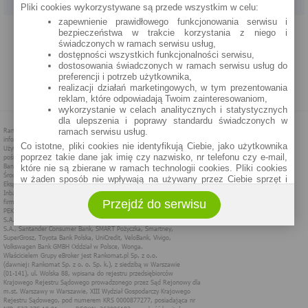
Pliki cookies wykorzystywane są przede wszystkim w celu:
zapewnienie prawidłowego funkcjonowania serwisu i
PROGRAM PARTNERSKI
O NAS
REKLAMA
REGULAMIN
bezpieczeństwa w trakcie korzystania z niego i
świadczonych w ramach serwisu usług,
dostępności wszystkich funkcjonalności serwisu,
POLITYKA PRYWATNOŚCI
POLITYKA COOKIES
ZASADY PLASOWANIA
dostosowania świadczonych w ramach serwisu usług do
preferencji i potrzeb użytkownika,
realizacji działań marketingowych, w tym prezentowania
MAPA STRONY
reklam, które odpowiadają Twoim zainteresowaniom,
wykorzystanie w celach analitycznych i statystycznych
dla ulepszenia i poprawy standardu świadczonych w
ramach serwisu usług.
Co istotne, pliki cookies nie identyfikują Ciebie, jako użytkownika
poprzez takie dane jak imię czy nazwisko, nr telefonu czy e-mail,
które nie są zbierane w ramach technologii cookies. Pliki cookies
w żaden sposób nie wpływają na używany przez Ciebie sprzęt i
oprogramowanie.
Przejdź do serwisu
Zakres wykorzystywania plików cookies możliwy jest do
określenia w ustawieniach przeglądarki każdego użytkownika. Bez
wprowadzenia zmian ustawień, informacje w plikach cookies mogą
być zapisywane w pamięci Twojego urządzenia.
Administratorem danych pozyskiwanych w technologii cookies jest
spółka Rankomat.pl Sp. z o.o. (dawniej: Rankomat Sp. z o. o. Sp.
k.) z siedzibą w Warszawie, ul. Wolska 88, 01 - 141 Warszawa.
Możesz jako użytkownik w każdym czasie skontaktować się z
administratorem pod adresem bok@ebroker.pl, jak również wyrazić
sprzeciwu wobec działań administratora.