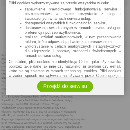
Pliki cookies wykorzystywane są przede wszystkim w celu:
zapewnienie prawidłowego funkcjonowania serwisu i
PROGRAM PARTNERSKI
O NAS
REKLAMA
REGULAMIN
bezpieczeństwa w trakcie korzystania z niego i
świadczonych w ramach serwisu usług,
dostępności wszystkich funkcjonalności serwisu,
POLITYKA PRYWATNOŚCI
POLITYKA COOKIES
ZASADY PLASOWANIA
dostosowania świadczonych w ramach serwisu usług do
preferencji i potrzeb użytkownika,
realizacji działań marketingowych, w tym prezentowania
MAPA STRONY
reklam, które odpowiadają Twoim zainteresowaniom,
wykorzystanie w celach analitycznych i statystycznych
dla ulepszenia i poprawy standardu świadczonych w
ramach serwisu usług.
Co istotne, pliki cookies nie identyfikują Ciebie, jako użytkownika
poprzez takie dane jak imię czy nazwisko, nr telefonu czy e-mail,
które nie są zbierane w ramach technologii cookies. Pliki cookies
w żaden sposób nie wpływają na używany przez Ciebie sprzęt i
oprogramowanie.
Przejdź do serwisu
Zakres wykorzystywania plików cookies możliwy jest do
określenia w ustawieniach przeglądarki każdego użytkownika. Bez
wprowadzenia zmian ustawień, informacje w plikach cookies mogą
być zapisywane w pamięci Twojego urządzenia.
Administratorem danych pozyskiwanych w technologii cookies jest
spółka Rankomat.pl Sp. z o.o. (dawniej: Rankomat Sp. z o. o. Sp.
k.) z siedzibą w Warszawie, ul. Wolska 88, 01 - 141 Warszawa.
Możesz jako użytkownik w każdym czasie skontaktować się z
administratorem pod adresem bok@ebroker.pl, jak również wyrazić
sprzeciwu wobec działań administratora.