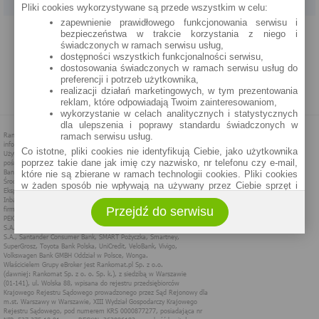
Pliki cookies wykorzystywane są przede wszystkim w celu:
zapewnienie prawidłowego funkcjonowania serwisu i
PROGRAM PARTNERSKI
O NAS
REKLAMA
REGULAMIN
bezpieczeństwa w trakcie korzystania z niego i
świadczonych w ramach serwisu usług,
dostępności wszystkich funkcjonalności serwisu,
POLITYKA PRYWATNOŚCI
POLITYKA COOKIES
ZASADY PLASOWANIA
dostosowania świadczonych w ramach serwisu usług do
preferencji i potrzeb użytkownika,
realizacji działań marketingowych, w tym prezentowania
MAPA STRONY
reklam, które odpowiadają Twoim zainteresowaniom,
wykorzystanie w celach analitycznych i statystycznych
dla ulepszenia i poprawy standardu świadczonych w
ramach serwisu usług.
Co istotne, pliki cookies nie identyfikują Ciebie, jako użytkownika
poprzez takie dane jak imię czy nazwisko, nr telefonu czy e-mail,
które nie są zbierane w ramach technologii cookies. Pliki cookies
w żaden sposób nie wpływają na używany przez Ciebie sprzęt i
oprogramowanie.
Przejdź do serwisu
Zakres wykorzystywania plików cookies możliwy jest do
określenia w ustawieniach przeglądarki każdego użytkownika. Bez
wprowadzenia zmian ustawień, informacje w plikach cookies mogą
być zapisywane w pamięci Twojego urządzenia.
Administratorem danych pozyskiwanych w technologii cookies jest
spółka Rankomat.pl Sp. z o.o. (dawniej: Rankomat Sp. z o. o. Sp.
k.) z siedzibą w Warszawie, ul. Wolska 88, 01 - 141 Warszawa.
Możesz jako użytkownik w każdym czasie skontaktować się z
administratorem pod adresem bok@ebroker.pl, jak również wyrazić
sprzeciwu wobec działań administratora.