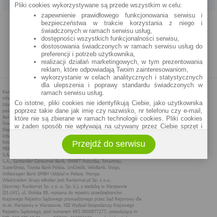
Pliki cookies wykorzystywane są przede wszystkim w celu:
zapewnienie prawidłowego funkcjonowania serwisu i
PROGRAM PARTNERSKI
O NAS
REKLAMA
REGULAMIN
bezpieczeństwa w trakcie korzystania z niego i
świadczonych w ramach serwisu usług,
dostępności wszystkich funkcjonalności serwisu,
POLITYKA PRYWATNOŚCI
POLITYKA COOKIES
ZASADY PLASOWANIA
dostosowania świadczonych w ramach serwisu usług do
preferencji i potrzeb użytkownika,
realizacji działań marketingowych, w tym prezentowania
MAPA STRONY
reklam, które odpowiadają Twoim zainteresowaniom,
wykorzystanie w celach analitycznych i statystycznych
dla ulepszenia i poprawy standardu świadczonych w
ramach serwisu usług.
Co istotne, pliki cookies nie identyfikują Ciebie, jako użytkownika
poprzez takie dane jak imię czy nazwisko, nr telefonu czy e-mail,
które nie są zbierane w ramach technologii cookies. Pliki cookies
w żaden sposób nie wpływają na używany przez Ciebie sprzęt i
oprogramowanie.
Przejdź do serwisu
Zakres wykorzystywania plików cookies możliwy jest do
określenia w ustawieniach przeglądarki każdego użytkownika. Bez
wprowadzenia zmian ustawień, informacje w plikach cookies mogą
być zapisywane w pamięci Twojego urządzenia.
Administratorem danych pozyskiwanych w technologii cookies jest
spółka Rankomat.pl Sp. z o.o. (dawniej: Rankomat Sp. z o. o. Sp.
k.) z siedzibą w Warszawie, ul. Wolska 88, 01 - 141 Warszawa.
Możesz jako użytkownik w każdym czasie skontaktować się z
administratorem pod adresem bok@ebroker.pl, jak również wyrazić
sprzeciwu wobec działań administratora.