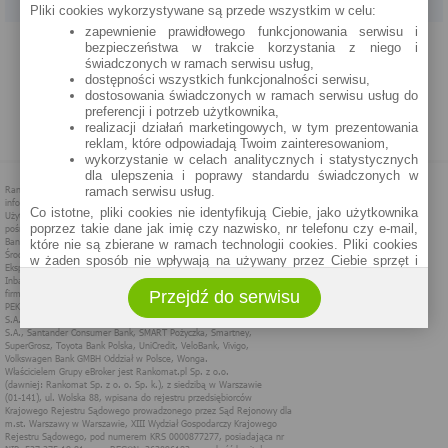
Pliki cookies wykorzystywane są przede wszystkim w celu:
zapewnienie prawidłowego funkcjonowania serwisu i
PROGRAM PARTNERSKI
O NAS
REKLAMA
REGULAMIN
bezpieczeństwa w trakcie korzystania z niego i
świadczonych w ramach serwisu usług,
dostępności wszystkich funkcjonalności serwisu,
POLITYKA PRYWATNOŚCI
POLITYKA COOKIES
ZASADY PLASOWANIA
dostosowania świadczonych w ramach serwisu usług do
preferencji i potrzeb użytkownika,
realizacji działań marketingowych, w tym prezentowania
MAPA STRONY
reklam, które odpowiadają Twoim zainteresowaniom,
wykorzystanie w celach analitycznych i statystycznych
dla ulepszenia i poprawy standardu świadczonych w
ramach serwisu usług.
Co istotne, pliki cookies nie identyfikują Ciebie, jako użytkownika
poprzez takie dane jak imię czy nazwisko, nr telefonu czy e-mail,
które nie są zbierane w ramach technologii cookies. Pliki cookies
w żaden sposób nie wpływają na używany przez Ciebie sprzęt i
oprogramowanie.
Przejdź do serwisu
Zakres wykorzystywania plików cookies możliwy jest do
określenia w ustawieniach przeglądarki każdego użytkownika. Bez
wprowadzenia zmian ustawień, informacje w plikach cookies mogą
być zapisywane w pamięci Twojego urządzenia.
Administratorem danych pozyskiwanych w technologii cookies jest
spółka Rankomat.pl Sp. z o.o. (dawniej: Rankomat Sp. z o. o. Sp.
k.) z siedzibą w Warszawie, ul. Wolska 88, 01 - 141 Warszawa.
Możesz jako użytkownik w każdym czasie skontaktować się z
administratorem pod adresem bok@ebroker.pl, jak również wyrazić
sprzeciwu wobec działań administratora.