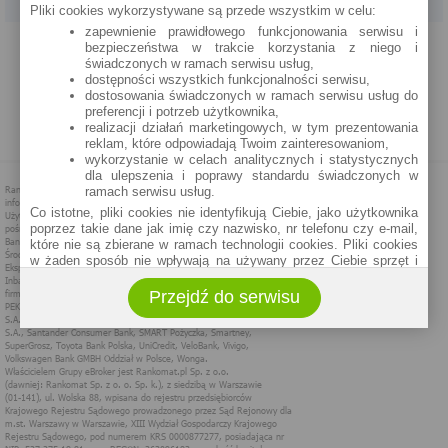
Pliki cookies wykorzystywane są przede wszystkim w celu:
zapewnienie prawidłowego funkcjonowania serwisu i
PROGRAM PARTNERSKI
O NAS
REKLAMA
REGULAMIN
bezpieczeństwa w trakcie korzystania z niego i
świadczonych w ramach serwisu usług,
dostępności wszystkich funkcjonalności serwisu,
POLITYKA PRYWATNOŚCI
POLITYKA COOKIES
ZASADY PLASOWANIA
dostosowania świadczonych w ramach serwisu usług do
preferencji i potrzeb użytkownika,
realizacji działań marketingowych, w tym prezentowania
MAPA STRONY
reklam, które odpowiadają Twoim zainteresowaniom,
wykorzystanie w celach analitycznych i statystycznych
dla ulepszenia i poprawy standardu świadczonych w
ramach serwisu usług.
Co istotne, pliki cookies nie identyfikują Ciebie, jako użytkownika
poprzez takie dane jak imię czy nazwisko, nr telefonu czy e-mail,
które nie są zbierane w ramach technologii cookies. Pliki cookies
w żaden sposób nie wpływają na używany przez Ciebie sprzęt i
oprogramowanie.
Przejdź do serwisu
Zakres wykorzystywania plików cookies możliwy jest do
określenia w ustawieniach przeglądarki każdego użytkownika. Bez
wprowadzenia zmian ustawień, informacje w plikach cookies mogą
być zapisywane w pamięci Twojego urządzenia.
Administratorem danych pozyskiwanych w technologii cookies jest
spółka Rankomat.pl Sp. z o.o. (dawniej: Rankomat Sp. z o. o. Sp.
k.) z siedzibą w Warszawie, ul. Wolska 88, 01 - 141 Warszawa.
Możesz jako użytkownik w każdym czasie skontaktować się z
administratorem pod adresem bok@ebroker.pl, jak również wyrazić
sprzeciwu wobec działań administratora.