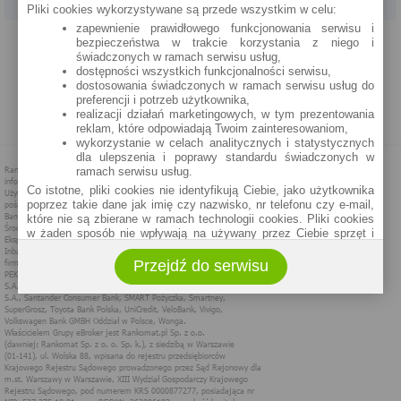
Pliki cookies wykorzystywane są przede wszystkim w celu:
zapewnienie prawidłowego funkcjonowania serwisu i
PROGRAM PARTNERSKI
O NAS
REKLAMA
REGULAMIN
bezpieczeństwa w trakcie korzystania z niego i
świadczonych w ramach serwisu usług,
dostępności wszystkich funkcjonalności serwisu,
POLITYKA PRYWATNOŚCI
POLITYKA COOKIES
ZASADY PLASOWANIA
dostosowania świadczonych w ramach serwisu usług do
preferencji i potrzeb użytkownika,
realizacji działań marketingowych, w tym prezentowania
MAPA STRONY
reklam, które odpowiadają Twoim zainteresowaniom,
wykorzystanie w celach analitycznych i statystycznych
dla ulepszenia i poprawy standardu świadczonych w
ramach serwisu usług.
Co istotne, pliki cookies nie identyfikują Ciebie, jako użytkownika
poprzez takie dane jak imię czy nazwisko, nr telefonu czy e-mail,
które nie są zbierane w ramach technologii cookies. Pliki cookies
w żaden sposób nie wpływają na używany przez Ciebie sprzęt i
oprogramowanie.
Przejdź do serwisu
Zakres wykorzystywania plików cookies możliwy jest do
określenia w ustawieniach przeglądarki każdego użytkownika. Bez
wprowadzenia zmian ustawień, informacje w plikach cookies mogą
być zapisywane w pamięci Twojego urządzenia.
Administratorem danych pozyskiwanych w technologii cookies jest
spółka Rankomat.pl Sp. z o.o. (dawniej: Rankomat Sp. z o. o. Sp.
k.) z siedzibą w Warszawie, ul. Wolska 88, 01 - 141 Warszawa.
Możesz jako użytkownik w każdym czasie skontaktować się z
administratorem pod adresem bok@ebroker.pl, jak również wyrazić
sprzeciwu wobec działań administratora.