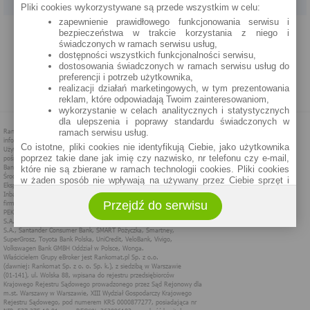
Pliki cookies wykorzystywane są przede wszystkim w celu:
zapewnienie prawidłowego funkcjonowania serwisu i
PROGRAM PARTNERSKI
O NAS
REKLAMA
REGULAMIN
bezpieczeństwa w trakcie korzystania z niego i
świadczonych w ramach serwisu usług,
dostępności wszystkich funkcjonalności serwisu,
POLITYKA PRYWATNOŚCI
POLITYKA COOKIES
ZASADY PLASOWANIA
dostosowania świadczonych w ramach serwisu usług do
preferencji i potrzeb użytkownika,
realizacji działań marketingowych, w tym prezentowania
MAPA STRONY
reklam, które odpowiadają Twoim zainteresowaniom,
wykorzystanie w celach analitycznych i statystycznych
dla ulepszenia i poprawy standardu świadczonych w
ramach serwisu usług.
Co istotne, pliki cookies nie identyfikują Ciebie, jako użytkownika
poprzez takie dane jak imię czy nazwisko, nr telefonu czy e-mail,
które nie są zbierane w ramach technologii cookies. Pliki cookies
w żaden sposób nie wpływają na używany przez Ciebie sprzęt i
oprogramowanie.
Przejdź do serwisu
Zakres wykorzystywania plików cookies możliwy jest do
określenia w ustawieniach przeglądarki każdego użytkownika. Bez
wprowadzenia zmian ustawień, informacje w plikach cookies mogą
być zapisywane w pamięci Twojego urządzenia.
Administratorem danych pozyskiwanych w technologii cookies jest
spółka Rankomat.pl Sp. z o.o. (dawniej: Rankomat Sp. z o. o. Sp.
k.) z siedzibą w Warszawie, ul. Wolska 88, 01 - 141 Warszawa.
Możesz jako użytkownik w każdym czasie skontaktować się z
administratorem pod adresem bok@ebroker.pl, jak również wyrazić
sprzeciwu wobec działań administratora.