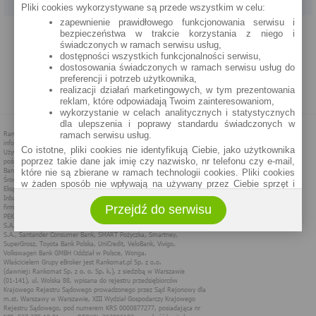
Pliki cookies wykorzystywane są przede wszystkim w celu:
zapewnienie prawidłowego funkcjonowania serwisu i
PROGRAM PARTNERSKI
O NAS
REKLAMA
REGULAMIN
bezpieczeństwa w trakcie korzystania z niego i
świadczonych w ramach serwisu usług,
dostępności wszystkich funkcjonalności serwisu,
POLITYKA PRYWATNOŚCI
POLITYKA COOKIES
ZASADY PLASOWANIA
dostosowania świadczonych w ramach serwisu usług do
preferencji i potrzeb użytkownika,
realizacji działań marketingowych, w tym prezentowania
MAPA STRONY
reklam, które odpowiadają Twoim zainteresowaniom,
wykorzystanie w celach analitycznych i statystycznych
dla ulepszenia i poprawy standardu świadczonych w
ramach serwisu usług.
Co istotne, pliki cookies nie identyfikują Ciebie, jako użytkownika
poprzez takie dane jak imię czy nazwisko, nr telefonu czy e-mail,
które nie są zbierane w ramach technologii cookies. Pliki cookies
w żaden sposób nie wpływają na używany przez Ciebie sprzęt i
oprogramowanie.
Przejdź do serwisu
Zakres wykorzystywania plików cookies możliwy jest do
określenia w ustawieniach przeglądarki każdego użytkownika. Bez
wprowadzenia zmian ustawień, informacje w plikach cookies mogą
być zapisywane w pamięci Twojego urządzenia.
Administratorem danych pozyskiwanych w technologii cookies jest
spółka Rankomat.pl Sp. z o.o. (dawniej: Rankomat Sp. z o. o. Sp.
k.) z siedzibą w Warszawie, ul. Wolska 88, 01 - 141 Warszawa.
Możesz jako użytkownik w każdym czasie skontaktować się z
administratorem pod adresem bok@ebroker.pl, jak również wyrazić
sprzeciwu wobec działań administratora.