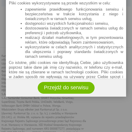
Pliki cookies wykorzystywane są przede wszystkim w celu:
zapewnienie prawidłowego funkcjonowania serwisu i
PROGRAM PARTNERSKI
O NAS
REKLAMA
REGULAMIN
bezpieczeństwa w trakcie korzystania z niego i
świadczonych w ramach serwisu usług,
dostępności wszystkich funkcjonalności serwisu,
POLITYKA PRYWATNOŚCI
POLITYKA COOKIES
ZASADY PLASOWANIA
dostosowania świadczonych w ramach serwisu usług do
preferencji i potrzeb użytkownika,
realizacji działań marketingowych, w tym prezentowania
MAPA STRONY
reklam, które odpowiadają Twoim zainteresowaniom,
wykorzystanie w celach analitycznych i statystycznych
dla ulepszenia i poprawy standardu świadczonych w
ramach serwisu usług.
Co istotne, pliki cookies nie identyfikują Ciebie, jako użytkownika
poprzez takie dane jak imię czy nazwisko, nr telefonu czy e-mail,
które nie są zbierane w ramach technologii cookies. Pliki cookies
w żaden sposób nie wpływają na używany przez Ciebie sprzęt i
oprogramowanie.
Przejdź do serwisu
Zakres wykorzystywania plików cookies możliwy jest do
określenia w ustawieniach przeglądarki każdego użytkownika. Bez
wprowadzenia zmian ustawień, informacje w plikach cookies mogą
być zapisywane w pamięci Twojego urządzenia.
Administratorem danych pozyskiwanych w technologii cookies jest
spółka Rankomat.pl Sp. z o.o. (dawniej: Rankomat Sp. z o. o. Sp.
k.) z siedzibą w Warszawie, ul. Wolska 88, 01 - 141 Warszawa.
Możesz jako użytkownik w każdym czasie skontaktować się z
administratorem pod adresem bok@ebroker.pl, jak również wyrazić
sprzeciwu wobec działań administratora.