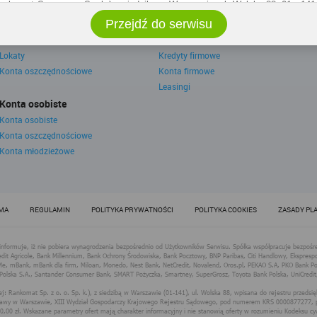
Rankomat Sp. z o. o. Sp. k.) z siedzibą w Warszawie, ul. Wolska 88, 01 - 14
ko użytkownik w każdym czasie skontaktować się z administratorem p
Przejdź do serwisu
.pl, jak również wyrazić sprzeciwu wobec działań administratora.
Oszczędzanie
Dla firm
administratora podejmowane są zgodnie z obowiązującym prawem (zgodnie z
zw. uzasadnionego interesu administratora danych, po to, aby zapewnić ja
Lokaty
Kredyty firmowe
anie serwisu i odpowiednie dostosowanie usług, świadczonych w ramach
Konta oszczędnościowe
Konta firmowe
ytkownika. Zasady świadczenia usług w serwisie określa regulamin serwisu.
Leasingi
ormacji na temat stosowania technologii cookies w serwisie dostępne jest
Konta osobiste
ka Cookies serwisów internetowych spółki
Konta osobiste
Konta oszczędnościowe
at.pl Sp. z o.o. (dawniej: Rankomat Sp. z o. o. 
Konta młodzieżowe
 Sp. z o.o. (dawniej: Rankomat Sp. z o. o. Sp. k.), z siedzibą w Warszawie (
, wpisana do rejestru przedsiębiorców Krajowego Rejestru Sądowego pr
 Rejonowy dla m.st. Warszawy w Warszawie, XIII Wydział Gospodarczy
Sądowego, pod numerem KRS 0000877277, posiadająca nr NIP: 527-275-1
3096183, zwana dalej "Rankomat" wykorzystuje na swoich stronach int
MA
REGULAMIN
POLITYKA PRYWATNOŚCI
POLITYKA COOKIES
ZASADY PL
 "cookies".
orzystania informacji dostarczonych przez użytkownika w ramach technologi
zystania ze stron internetowych i Rankomat określa niniejszy dokument.
kownik serwisów Rankomat proszony jest o zapoznanie się z niniejszym d
w nim informacjami.
żywa na stronach internetowych swoich serwisów technologii cookies 
, tzw. ciasteczek) i innych podobnych technologii do zapisywania informacji
 przez użytkownika z tych stron internetowych.