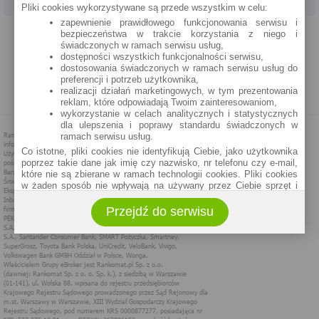
Pliki cookies wykorzystywane są przede wszystkim w celu:
zapewnienie prawidłowego funkcjonowania serwisu i
PROGRAM PARTNERSKI
O NAS
REKLAMA
REGULAMIN
bezpieczeństwa w trakcie korzystania z niego i
świadczonych w ramach serwisu usług,
dostępności wszystkich funkcjonalności serwisu,
POLITYKA PRYWATNOŚCI
POLITYKA COOKIES
ZASADY PLASOWANIA
dostosowania świadczonych w ramach serwisu usług do
preferencji i potrzeb użytkownika,
realizacji działań marketingowych, w tym prezentowania
MAPA STRONY
reklam, które odpowiadają Twoim zainteresowaniom,
wykorzystanie w celach analitycznych i statystycznych
dla ulepszenia i poprawy standardu świadczonych w
ramach serwisu usług.
Co istotne, pliki cookies nie identyfikują Ciebie, jako użytkownika
poprzez takie dane jak imię czy nazwisko, nr telefonu czy e-mail,
które nie są zbierane w ramach technologii cookies. Pliki cookies
w żaden sposób nie wpływają na używany przez Ciebie sprzęt i
oprogramowanie.
Przejdź do serwisu
Zakres wykorzystywania plików cookies możliwy jest do
określenia w ustawieniach przeglądarki każdego użytkownika. Bez
wprowadzenia zmian ustawień, informacje w plikach cookies mogą
być zapisywane w pamięci Twojego urządzenia.
Administratorem danych pozyskiwanych w technologii cookies jest
spółka Rankomat.pl Sp. z o.o. (dawniej: Rankomat Sp. z o. o. Sp.
k.) z siedzibą w Warszawie, ul. Wolska 88, 01 - 141 Warszawa.
Możesz jako użytkownik w każdym czasie skontaktować się z
administratorem pod adresem bok@ebroker.pl, jak również wyrazić
sprzeciwu wobec działań administratora.