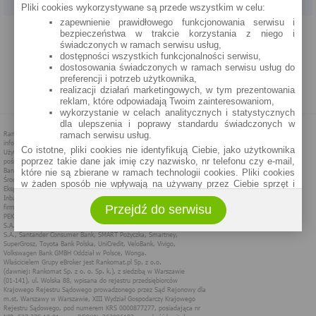
Pliki cookies wykorzystywane są przede wszystkim w celu:
zapewnienie prawidłowego funkcjonowania serwisu i
PROGRAM PARTNERSKI
O NAS
REKLAMA
REGULAMIN
bezpieczeństwa w trakcie korzystania z niego i
świadczonych w ramach serwisu usług,
dostępności wszystkich funkcjonalności serwisu,
POLITYKA PRYWATNOŚCI
POLITYKA COOKIES
ZASADY PLASOWANIA
dostosowania świadczonych w ramach serwisu usług do
preferencji i potrzeb użytkownika,
realizacji działań marketingowych, w tym prezentowania
MAPA STRONY
reklam, które odpowiadają Twoim zainteresowaniom,
wykorzystanie w celach analitycznych i statystycznych
dla ulepszenia i poprawy standardu świadczonych w
ramach serwisu usług.
Co istotne, pliki cookies nie identyfikują Ciebie, jako użytkownika
poprzez takie dane jak imię czy nazwisko, nr telefonu czy e-mail,
które nie są zbierane w ramach technologii cookies. Pliki cookies
w żaden sposób nie wpływają na używany przez Ciebie sprzęt i
oprogramowanie.
Przejdź do serwisu
Zakres wykorzystywania plików cookies możliwy jest do
określenia w ustawieniach przeglądarki każdego użytkownika. Bez
wprowadzenia zmian ustawień, informacje w plikach cookies mogą
być zapisywane w pamięci Twojego urządzenia.
Administratorem danych pozyskiwanych w technologii cookies jest
spółka Rankomat.pl Sp. z o.o. (dawniej: Rankomat Sp. z o. o. Sp.
k.) z siedzibą w Warszawie, ul. Wolska 88, 01 - 141 Warszawa.
Możesz jako użytkownik w każdym czasie skontaktować się z
administratorem pod adresem bok@ebroker.pl, jak również wyrazić
sprzeciwu wobec działań administratora.