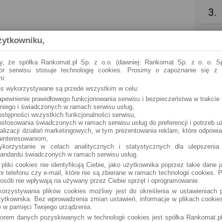
3.
4.
żytkowniku,
5.
y, że spółka Rankomat.pl Sp. z o.o. (dawniej: Rankomat Sp. z o. o. Sp
tor serwisu stosuje technologię cookies. Prosimy o zapoznanie się z
i:
6.
ies wykorzystywane są przede wszystkim w celu:
apewnienie prawidłowego funkcjonowania serwisu i bezpieczeństwa w trakcie 
 niego i świadczonych w ramach serwisu usług,
7.
ostępności wszystkich funkcjonalności serwisu,
ostosowania świadczonych w ramach serwisu usług do preferencji i potrzeb u
ealizacji działań marketingowych, w tym prezentowania reklam, które odpowi
8.
ainteresowaniom,
ykorzystanie w celach analitycznych i statystycznych dla ulepszenia
tandardu świadczonych w ramach serwisu usług.
9.
 pliki cookies nie identyfikują Ciebie, jako użytkownika poprzez takie dane 
r telefonu czy e-mail, które nie są zbierane w ramach technologii cookies. P
osób nie wpływają na używany przez Ciebie sprzęt i oprogramowanie.
10.
orzystywania plików cookies możliwy jest do określenia w ustawieniach p
ytkownika. Bez wprowadzenia zmian ustawień, informacje w plikach cooki
 w pamięci Twojego urządzenia.
torem danych pozyskiwanych w technologii cookies jest spółka Rankomat.pl