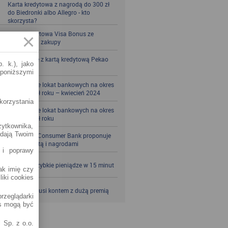
Karta kredytowa z nagrodą do 300 zł
do Biedronki albo Allegro - kto
skorzysta?
Karta kredytowa Visa Bonus ze
zwrotem za zakupy
Zbieraj mile z kartą kredytową Pekao
. k.), jako
S.A.
 poniższymi
Porównanie lokat bankowych na okres
powyżej pół roku – kwiecień 2024
korzystania
Porównanie lokat bankowych na okres
powyżej pół roku
żytkownika,
adają Twoim
Santander Consumer Bank proponuje
jesień z kartą i nagrodami
 i poprawy
SKOK po szybkie pieniądze w 15 minut
jak imię czy
liki cookies
VeloBank kusi kontem z dużą premią
rzeglądarki
es mogą być
 Sp. z o.o.