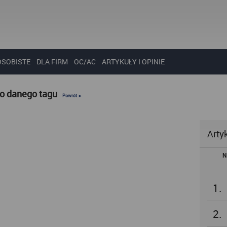
OSOBISTE
DLA FIRM
OC/AC
ARTYKUŁY I OPINIE
do danego tagu
Powrót ►
Arty
N
1.
2.