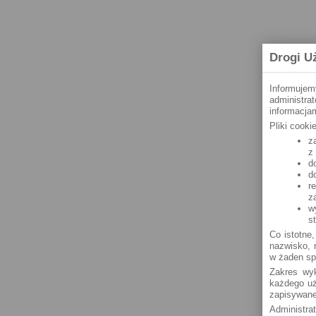
Drogi U
Informujem
administra
informacjam
Pliki cook
z
z
d
d
r
z
w
s
Co istotne,
nazwisko, n
w żaden sp
Zakres wyk
każdego uż
zapisywane
Administra