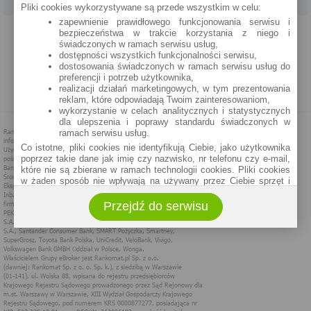
Pliki cookies wykorzystywane są przede wszystkim w celu:
zapewnienie prawidłowego funkcjonowania serwisu i
PROGRAM PARTNERSKI
O NAS
REKLAMA
REGULAMIN
bezpieczeństwa w trakcie korzystania z niego i
świadczonych w ramach serwisu usług,
dostępności wszystkich funkcjonalności serwisu,
POLITYKA PRYWATNOŚCI
POLITYKA COOKIES
ZASADY PLASOWANIA
dostosowania świadczonych w ramach serwisu usług do
preferencji i potrzeb użytkownika,
realizacji działań marketingowych, w tym prezentowania
MAPA STRONY
reklam, które odpowiadają Twoim zainteresowaniom,
wykorzystanie w celach analitycznych i statystycznych
dla ulepszenia i poprawy standardu świadczonych w
ramach serwisu usług.
Co istotne, pliki cookies nie identyfikują Ciebie, jako użytkownika
poprzez takie dane jak imię czy nazwisko, nr telefonu czy e-mail,
które nie są zbierane w ramach technologii cookies. Pliki cookies
w żaden sposób nie wpływają na używany przez Ciebie sprzęt i
oprogramowanie.
Przejdź do serwisu
Zakres wykorzystywania plików cookies możliwy jest do
określenia w ustawieniach przeglądarki każdego użytkownika. Bez
wprowadzenia zmian ustawień, informacje w plikach cookies mogą
być zapisywane w pamięci Twojego urządzenia.
Administratorem danych pozyskiwanych w technologii cookies jest
spółka Rankomat.pl Sp. z o.o. (dawniej: Rankomat Sp. z o. o. Sp.
k.) z siedzibą w Warszawie, ul. Wolska 88, 01 - 141 Warszawa.
Możesz jako użytkownik w każdym czasie skontaktować się z
administratorem pod adresem bok@ebroker.pl, jak również wyrazić
sprzeciwu wobec działań administratora.