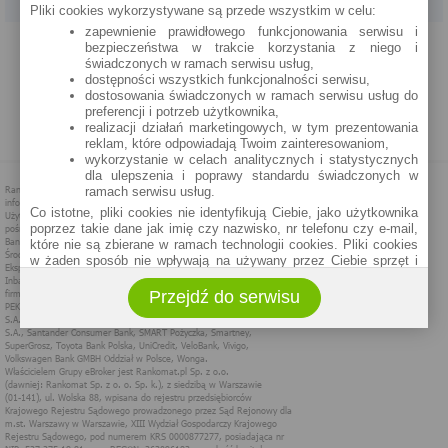
Pliki cookies wykorzystywane są przede wszystkim w celu:
zapewnienie prawidłowego funkcjonowania serwisu i
PROGRAM PARTNERSKI
O NAS
REKLAMA
REGULAMIN
bezpieczeństwa w trakcie korzystania z niego i
świadczonych w ramach serwisu usług,
dostępności wszystkich funkcjonalności serwisu,
POLITYKA PRYWATNOŚCI
POLITYKA COOKIES
ZASADY PLASOWANIA
dostosowania świadczonych w ramach serwisu usług do
preferencji i potrzeb użytkownika,
realizacji działań marketingowych, w tym prezentowania
MAPA STRONY
reklam, które odpowiadają Twoim zainteresowaniom,
wykorzystanie w celach analitycznych i statystycznych
dla ulepszenia i poprawy standardu świadczonych w
ramach serwisu usług.
Co istotne, pliki cookies nie identyfikują Ciebie, jako użytkownika
poprzez takie dane jak imię czy nazwisko, nr telefonu czy e-mail,
które nie są zbierane w ramach technologii cookies. Pliki cookies
w żaden sposób nie wpływają na używany przez Ciebie sprzęt i
oprogramowanie.
Przejdź do serwisu
Zakres wykorzystywania plików cookies możliwy jest do
określenia w ustawieniach przeglądarki każdego użytkownika. Bez
wprowadzenia zmian ustawień, informacje w plikach cookies mogą
być zapisywane w pamięci Twojego urządzenia.
Administratorem danych pozyskiwanych w technologii cookies jest
spółka Rankomat.pl Sp. z o.o. (dawniej: Rankomat Sp. z o. o. Sp.
k.) z siedzibą w Warszawie, ul. Wolska 88, 01 - 141 Warszawa.
Możesz jako użytkownik w każdym czasie skontaktować się z
administratorem pod adresem bok@ebroker.pl, jak również wyrazić
sprzeciwu wobec działań administratora.