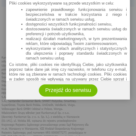
Pliki cookies wykorzystywane są przede wszystkim w celu:
zapewnienie prawidłowego funkcjonowania serwisu i
PROGRAM PARTNERSKI
O NAS
REKLAMA
REGULAMIN
bezpieczeństwa w trakcie korzystania z niego i
świadczonych w ramach serwisu usług,
dostępności wszystkich funkcjonalności serwisu,
POLITYKA PRYWATNOŚCI
POLITYKA COOKIES
ZASADY PLASOWANIA
dostosowania świadczonych w ramach serwisu usług do
preferencji i potrzeb użytkownika,
realizacji działań marketingowych, w tym prezentowania
MAPA STRONY
reklam, które odpowiadają Twoim zainteresowaniom,
wykorzystanie w celach analitycznych i statystycznych
dla ulepszenia i poprawy standardu świadczonych w
ramach serwisu usług.
Co istotne, pliki cookies nie identyfikują Ciebie, jako użytkownika
poprzez takie dane jak imię czy nazwisko, nr telefonu czy e-mail,
które nie są zbierane w ramach technologii cookies. Pliki cookies
w żaden sposób nie wpływają na używany przez Ciebie sprzęt i
oprogramowanie.
Przejdź do serwisu
Zakres wykorzystywania plików cookies możliwy jest do
określenia w ustawieniach przeglądarki każdego użytkownika. Bez
wprowadzenia zmian ustawień, informacje w plikach cookies mogą
być zapisywane w pamięci Twojego urządzenia.
Administratorem danych pozyskiwanych w technologii cookies jest
spółka Rankomat.pl Sp. z o.o. (dawniej: Rankomat Sp. z o. o. Sp.
k.) z siedzibą w Warszawie, ul. Wolska 88, 01 - 141 Warszawa.
Możesz jako użytkownik w każdym czasie skontaktować się z
administratorem pod adresem bok@ebroker.pl, jak również wyrazić
sprzeciwu wobec działań administratora.