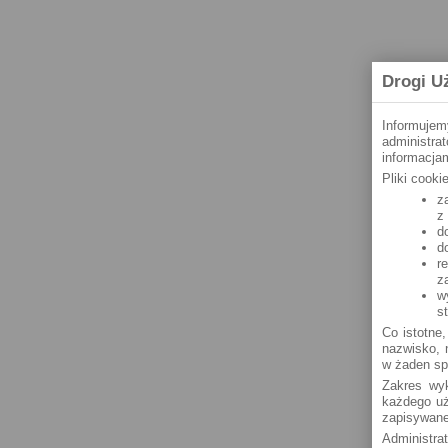
Drogi U
Informujem
administra
informacjam
Pliki cook
z
z
d
d
r
z
w
s
Co istotne,
nazwisko, n
w żaden sp
Zakres wyk
każdego uż
zapisywane
Administra