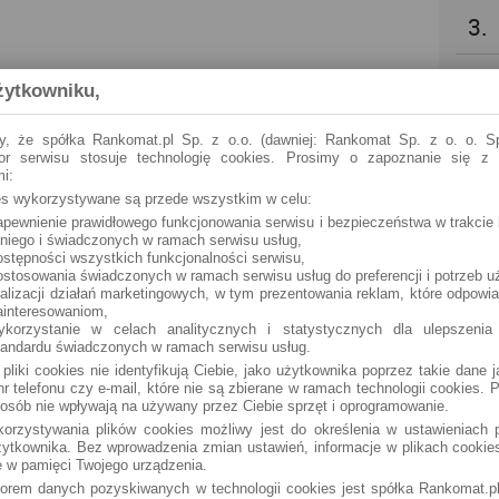
3.
4.
żytkowniku,
5.
y, że spółka Rankomat.pl Sp. z o.o. (dawniej: Rankomat Sp. z o. o. Sp
tor serwisu stosuje technologię cookies. Prosimy o zapoznanie się z
i:
6.
ies wykorzystywane są przede wszystkim w celu:
apewnienie prawidłowego funkcjonowania serwisu i bezpieczeństwa w trakcie 
 niego i świadczonych w ramach serwisu usług,
7.
ostępności wszystkich funkcjonalności serwisu,
ostosowania świadczonych w ramach serwisu usług do preferencji i potrzeb u
ealizacji działań marketingowych, w tym prezentowania reklam, które odpowi
8.
ainteresowaniom,
ykorzystanie w celach analitycznych i statystycznych dla ulepszenia
tandardu świadczonych w ramach serwisu usług.
9.
 pliki cookies nie identyfikują Ciebie, jako użytkownika poprzez takie dane 
r telefonu czy e-mail, które nie są zbierane w ramach technologii cookies. P
osób nie wpływają na używany przez Ciebie sprzęt i oprogramowanie.
10.
orzystywania plików cookies możliwy jest do określenia w ustawieniach p
ytkownika. Bez wprowadzenia zmian ustawień, informacje w plikach cooki
 w pamięci Twojego urządzenia.
torem danych pozyskiwanych w technologii cookies jest spółka Rankomat.pl