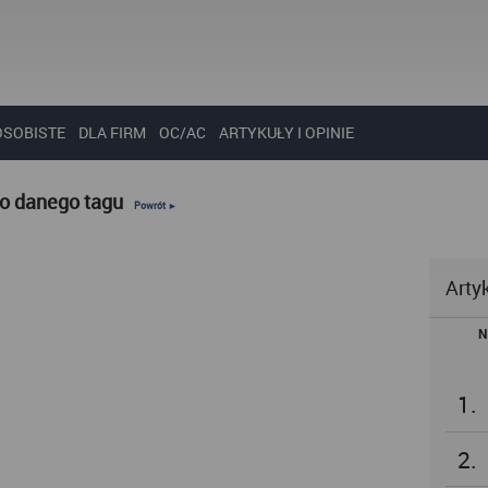
OSOBISTE
DLA FIRM
OC/AC
ARTYKUŁY I OPINIE
do danego tagu
Powrót ►
Arty
N
1.
2.