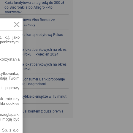
Karta kredytowa z nagrodą do 300 zł
do Biedronki albo Allegro - kto
skorzysta?
Karta kredytowa Visa Bonus ze
zwrotem za zakupy
Zbieraj mile z kartą kredytową Pekao
. k.), jako
S.A.
 poniższymi
Porównanie lokat bankowych na okres
powyżej pół roku – kwiecień 2024
korzystania
Porównanie lokat bankowych na okres
powyżej pół roku
żytkownika,
adają Twoim
Santander Consumer Bank proponuje
jesień z kartą i nagrodami
 i poprawy
SKOK po szybkie pieniądze w 15 minut
jak imię czy
liki cookies
VeloBank kusi kontem z dużą premią
rzeglądarki
es mogą być
 Sp. z o.o.