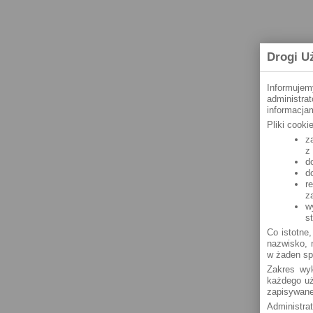
Drogi U
Informujem
administra
informacjam
Pliki cook
z
z
d
d
r
z
w
s
Co istotne,
nazwisko, n
w żaden sp
Zakres wyk
każdego uż
zapisywane
Administra