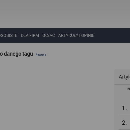
OSOBISTE
DLA FIRM
OC/AC
ARTYKUŁY I OPINIE
do danego tagu
Powrót ►
Arty
N
1.
2.