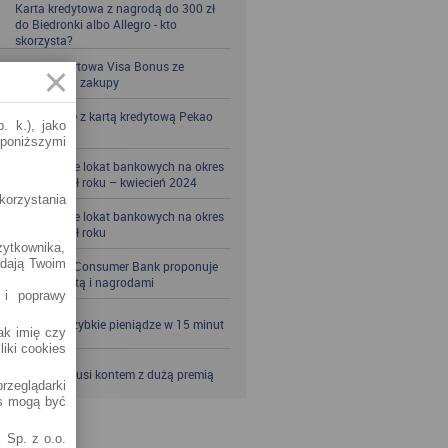
Karta kredytowa z nagrodą do 300 zł
do Biedronki albo Allegro - kto
skorzysta?
Karta kredytowa Visa Bonus ze
zwrotem za zakupy
Zbieraj mile z kartą kredytową Pekao
. k.), jako
S.A.
 poniższymi
Porównanie lokat bankowych na okres
powyżej pół roku – kwiecień 2024
korzystania
Porównanie lokat bankowych na okres
powyżej pół roku
żytkownika,
adają Twoim
Santander Consumer Bank proponuje
jesień z kartą i nagrodami
 i poprawy
SKOK po szybkie pieniądze w 15 minut
jak imię czy
liki cookies
VeloBank kusi kontem z dużą premią
rzeglądarki
es mogą być
 Sp. z o.o.