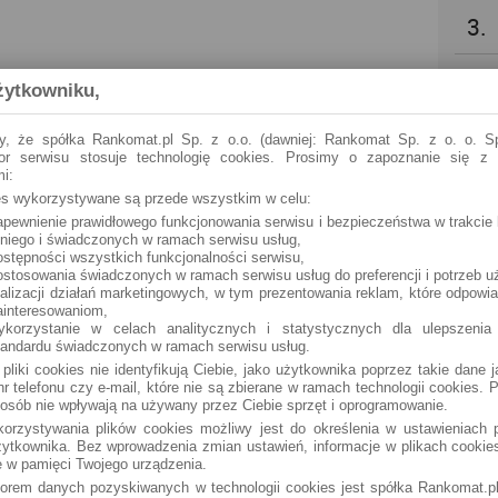
3.
4.
żytkowniku,
5.
y, że spółka Rankomat.pl Sp. z o.o. (dawniej: Rankomat Sp. z o. o. Sp
tor serwisu stosuje technologię cookies. Prosimy o zapoznanie się z
i:
6.
ies wykorzystywane są przede wszystkim w celu:
apewnienie prawidłowego funkcjonowania serwisu i bezpieczeństwa w trakcie 
 niego i świadczonych w ramach serwisu usług,
7.
ostępności wszystkich funkcjonalności serwisu,
ostosowania świadczonych w ramach serwisu usług do preferencji i potrzeb u
ealizacji działań marketingowych, w tym prezentowania reklam, które odpowi
8.
ainteresowaniom,
ykorzystanie w celach analitycznych i statystycznych dla ulepszenia
tandardu świadczonych w ramach serwisu usług.
9.
 pliki cookies nie identyfikują Ciebie, jako użytkownika poprzez takie dane 
r telefonu czy e-mail, które nie są zbierane w ramach technologii cookies. P
osób nie wpływają na używany przez Ciebie sprzęt i oprogramowanie.
10.
orzystywania plików cookies możliwy jest do określenia w ustawieniach p
ytkownika. Bez wprowadzenia zmian ustawień, informacje w plikach cooki
 w pamięci Twojego urządzenia.
torem danych pozyskiwanych w technologii cookies jest spółka Rankomat.pl