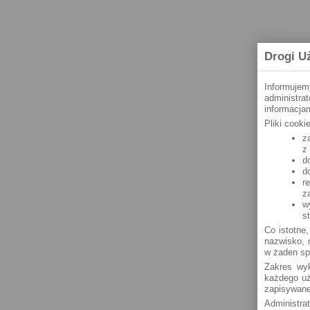
Drogi U
Informujem
administra
informacjam
Pliki cook
z
z
d
d
r
z
w
s
Co istotne,
nazwisko, n
w żaden sp
Zakres wyk
każdego uż
zapisywane
Administra