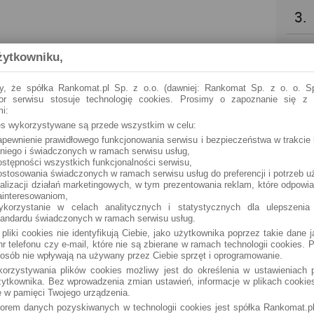
3.
4.
żytkowniku,
5.
y, że spółka Rankomat.pl Sp. z o.o. (dawniej: Rankomat Sp. z o. o. Sp
tor serwisu stosuje technologię cookies. Prosimy o zapoznanie się z
i:
6.
ies wykorzystywane są przede wszystkim w celu:
apewnienie prawidłowego funkcjonowania serwisu i bezpieczeństwa w trakcie 
 niego i świadczonych w ramach serwisu usług,
7.
ostępności wszystkich funkcjonalności serwisu,
ostosowania świadczonych w ramach serwisu usług do preferencji i potrzeb u
ealizacji działań marketingowych, w tym prezentowania reklam, które odpowi
8.
ainteresowaniom,
ykorzystanie w celach analitycznych i statystycznych dla ulepszenia
tandardu świadczonych w ramach serwisu usług.
9.
 pliki cookies nie identyfikują Ciebie, jako użytkownika poprzez takie dane 
r telefonu czy e-mail, które nie są zbierane w ramach technologii cookies. P
osób nie wpływają na używany przez Ciebie sprzęt i oprogramowanie.
10.
orzystywania plików cookies możliwy jest do określenia w ustawieniach p
ytkownika. Bez wprowadzenia zmian ustawień, informacje w plikach cooki
 w pamięci Twojego urządzenia.
torem danych pozyskiwanych w technologii cookies jest spółka Rankomat.pl