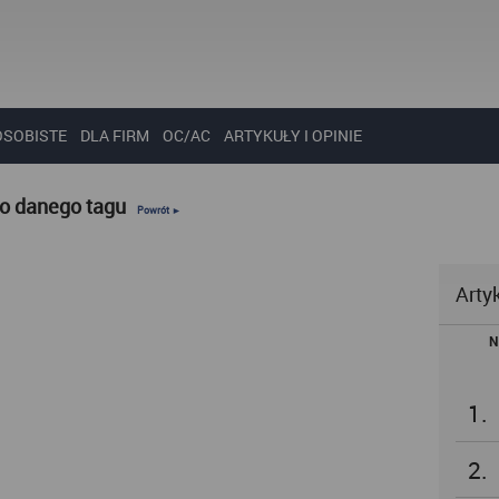
OSOBISTE
DLA FIRM
OC/AC
ARTYKUŁY I OPINIE
do danego tagu
Powrót ►
Arty
N
1.
2.