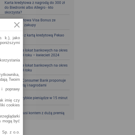
Karta kredytowa z nagrodą do 300 zł
do Biedronki albo Allegro - kto
skorzysta?
Karta kredytowa Visa Bonus ze
zwrotem za zakupy
Zbieraj mile z kartą kredytową Pekao
. k.), jako
S.A.
 poniższymi
Porównanie lokat bankowych na okres
powyżej pół roku – kwiecień 2024
korzystania
Porównanie lokat bankowych na okres
powyżej pół roku
żytkownika,
adają Twoim
Santander Consumer Bank proponuje
jesień z kartą i nagrodami
 i poprawy
SKOK po szybkie pieniądze w 15 minut
jak imię czy
liki cookies
VeloBank kusi kontem z dużą premią
rzeglądarki
es mogą być
 Sp. z o.o.