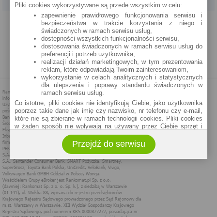
Pliki cookies wykorzystywane są przede wszystkim w celu:
zapewnienie prawidłowego funkcjonowania serwisu i
PROGRAM PARTNERSKI
O NAS
REKLAMA
REGULAMIN
bezpieczeństwa w trakcie korzystania z niego i
świadczonych w ramach serwisu usług,
dostępności wszystkich funkcjonalności serwisu,
POLITYKA PRYWATNOŚCI
POLITYKA COOKIES
ZASADY PLASOWANIA
dostosowania świadczonych w ramach serwisu usług do
preferencji i potrzeb użytkownika,
realizacji działań marketingowych, w tym prezentowania
MAPA STRONY
reklam, które odpowiadają Twoim zainteresowaniom,
wykorzystanie w celach analitycznych i statystycznych
dla ulepszenia i poprawy standardu świadczonych w
ramach serwisu usług.
Co istotne, pliki cookies nie identyfikują Ciebie, jako użytkownika
poprzez takie dane jak imię czy nazwisko, nr telefonu czy e-mail,
które nie są zbierane w ramach technologii cookies. Pliki cookies
w żaden sposób nie wpływają na używany przez Ciebie sprzęt i
oprogramowanie.
Przejdź do serwisu
Zakres wykorzystywania plików cookies możliwy jest do
określenia w ustawieniach przeglądarki każdego użytkownika. Bez
wprowadzenia zmian ustawień, informacje w plikach cookies mogą
być zapisywane w pamięci Twojego urządzenia.
Administratorem danych pozyskiwanych w technologii cookies jest
spółka Rankomat.pl Sp. z o.o. (dawniej: Rankomat Sp. z o. o. Sp.
k.) z siedzibą w Warszawie, ul. Wolska 88, 01 - 141 Warszawa.
Możesz jako użytkownik w każdym czasie skontaktować się z
administratorem pod adresem bok@ebroker.pl, jak również wyrazić
sprzeciwu wobec działań administratora.