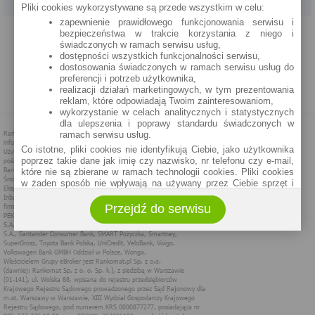
Pliki cookies wykorzystywane są przede wszystkim w celu:
zapewnienie prawidłowego funkcjonowania serwisu i
PROGRAM PARTNERSKI
O NAS
REKLAMA
REGULAMIN
bezpieczeństwa w trakcie korzystania z niego i
świadczonych w ramach serwisu usług,
dostępności wszystkich funkcjonalności serwisu,
POLITYKA PRYWATNOŚCI
POLITYKA COOKIES
ZASADY PLASOWANIA
dostosowania świadczonych w ramach serwisu usług do
preferencji i potrzeb użytkownika,
realizacji działań marketingowych, w tym prezentowania
MAPA STRONY
reklam, które odpowiadają Twoim zainteresowaniom,
wykorzystanie w celach analitycznych i statystycznych
dla ulepszenia i poprawy standardu świadczonych w
ramach serwisu usług.
Co istotne, pliki cookies nie identyfikują Ciebie, jako użytkownika
poprzez takie dane jak imię czy nazwisko, nr telefonu czy e-mail,
które nie są zbierane w ramach technologii cookies. Pliki cookies
w żaden sposób nie wpływają na używany przez Ciebie sprzęt i
oprogramowanie.
Przejdź do serwisu
Zakres wykorzystywania plików cookies możliwy jest do
określenia w ustawieniach przeglądarki każdego użytkownika. Bez
wprowadzenia zmian ustawień, informacje w plikach cookies mogą
być zapisywane w pamięci Twojego urządzenia.
Administratorem danych pozyskiwanych w technologii cookies jest
spółka Rankomat.pl Sp. z o.o. (dawniej: Rankomat Sp. z o. o. Sp.
k.) z siedzibą w Warszawie, ul. Wolska 88, 01 - 141 Warszawa.
Możesz jako użytkownik w każdym czasie skontaktować się z
administratorem pod adresem bok@ebroker.pl, jak również wyrazić
sprzeciwu wobec działań administratora.