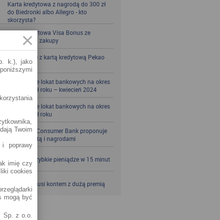
Karta kredytowa z nagrodą do 300 zł
do Biedronki albo Allegro - kto
skorzysta?
Karta kredytowa Visa Bonus ze
zwrotem za zakupy
Zbieraj mile z kartą kredytową Pekao
. k.), jako
S.A.
 poniższymi
Porównanie lokat bankowych na okres
powyżej pół roku – kwiecień 2024
korzystania
Porównanie lokat bankowych na okres
powyżej pół roku
żytkownika,
adają Twoim
Santander Consumer Bank proponuje
jesień z kartą i nagrodami
 i poprawy
SKOK po szybkie pieniądze w 15 minut
jak imię czy
liki cookies
VeloBank kusi kontem z dużą premią
rzeglądarki
es mogą być
 Sp. z o.o.