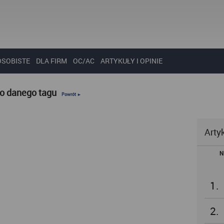
OSOBISTE
DLA FIRM
OC/AC
ARTYKUŁY I OPINIE
do danego tagu
Powrót ►
Arty
N
1.
2.