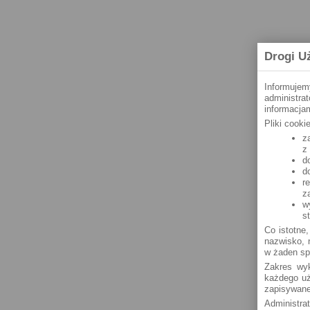
Drogi U
Informujem
administra
informacjam
Pliki cook
z
z
d
d
r
z
w
s
Co istotne,
nazwisko, n
w żaden sp
Zakres wyk
każdego uż
zapisywane
Administra