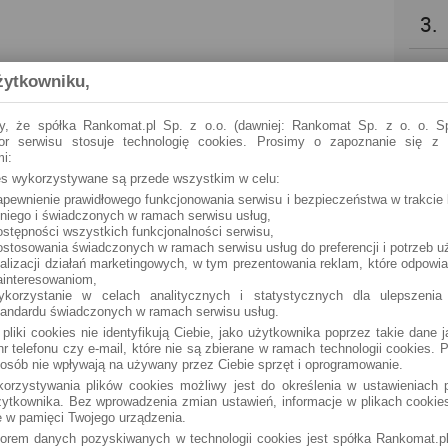
3.
4.
żytkowniku,
5.
y, że spółka Rankomat.pl Sp. z o.o. (dawniej: Rankomat Sp. z o. o. Sp
tor serwisu stosuje technologię cookies. Prosimy o zapoznanie się z
i:
6.
ies wykorzystywane są przede wszystkim w celu:
apewnienie prawidłowego funkcjonowania serwisu i bezpieczeństwa w trakcie 
 niego i świadczonych w ramach serwisu usług,
7.
ostępności wszystkich funkcjonalności serwisu,
ostosowania świadczonych w ramach serwisu usług do preferencji i potrzeb u
ealizacji działań marketingowych, w tym prezentowania reklam, które odpowi
8.
ainteresowaniom,
ykorzystanie w celach analitycznych i statystycznych dla ulepszenia
tandardu świadczonych w ramach serwisu usług.
9.
 pliki cookies nie identyfikują Ciebie, jako użytkownika poprzez takie dane 
r telefonu czy e-mail, które nie są zbierane w ramach technologii cookies. P
osób nie wpływają na używany przez Ciebie sprzęt i oprogramowanie.
10.
orzystywania plików cookies możliwy jest do określenia w ustawieniach p
ytkownika. Bez wprowadzenia zmian ustawień, informacje w plikach cooki
 w pamięci Twojego urządzenia.
torem danych pozyskiwanych w technologii cookies jest spółka Rankomat.pl