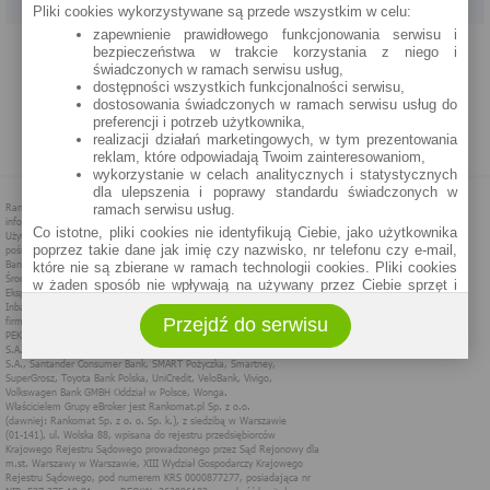
Pliki cookies wykorzystywane są przede wszystkim w celu:
zapewnienie prawidłowego funkcjonowania serwisu i
PROGRAM PARTNERSKI
O NAS
REKLAMA
REGULAMIN
bezpieczeństwa w trakcie korzystania z niego i
świadczonych w ramach serwisu usług,
dostępności wszystkich funkcjonalności serwisu,
POLITYKA PRYWATNOŚCI
POLITYKA COOKIES
ZASADY PLASOWANIA
dostosowania świadczonych w ramach serwisu usług do
preferencji i potrzeb użytkownika,
realizacji działań marketingowych, w tym prezentowania
MAPA STRONY
reklam, które odpowiadają Twoim zainteresowaniom,
wykorzystanie w celach analitycznych i statystycznych
dla ulepszenia i poprawy standardu świadczonych w
ramach serwisu usług.
Co istotne, pliki cookies nie identyfikują Ciebie, jako użytkownika
poprzez takie dane jak imię czy nazwisko, nr telefonu czy e-mail,
które nie są zbierane w ramach technologii cookies. Pliki cookies
w żaden sposób nie wpływają na używany przez Ciebie sprzęt i
oprogramowanie.
Przejdź do serwisu
Zakres wykorzystywania plików cookies możliwy jest do
określenia w ustawieniach przeglądarki każdego użytkownika. Bez
wprowadzenia zmian ustawień, informacje w plikach cookies mogą
być zapisywane w pamięci Twojego urządzenia.
Administratorem danych pozyskiwanych w technologii cookies jest
spółka Rankomat.pl Sp. z o.o. (dawniej: Rankomat Sp. z o. o. Sp.
k.) z siedzibą w Warszawie, ul. Wolska 88, 01 - 141 Warszawa.
Możesz jako użytkownik w każdym czasie skontaktować się z
administratorem pod adresem bok@ebroker.pl, jak również wyrazić
sprzeciwu wobec działań administratora.