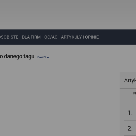
OSOBISTE
DLA FIRM
OC/AC
ARTYKUŁY I OPINIE
do danego tagu
Powrót ►
Arty
N
1.
2.