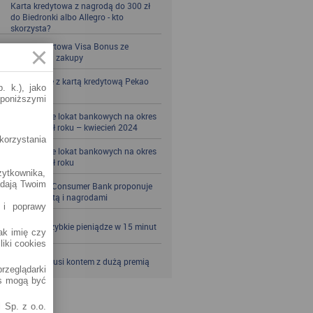
Karta kredytowa z nagrodą do 300 zł
do Biedronki albo Allegro - kto
skorzysta?
Karta kredytowa Visa Bonus ze
zwrotem za zakupy
Zbieraj mile z kartą kredytową Pekao
. k.), jako
S.A.
 poniższymi
Porównanie lokat bankowych na okres
powyżej pół roku – kwiecień 2024
korzystania
Porównanie lokat bankowych na okres
powyżej pół roku
żytkownika,
adają Twoim
Santander Consumer Bank proponuje
jesień z kartą i nagrodami
 i poprawy
SKOK po szybkie pieniądze w 15 minut
jak imię czy
liki cookies
VeloBank kusi kontem z dużą premią
rzeglądarki
es mogą być
 Sp. z o.o.