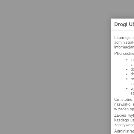
Drogi U
Informujem
administra
informacjam
Pliki cook
z
z
d
d
r
z
w
s
Co istotne,
nazwisko, n
w żaden sp
Zakres wyk
każdego uż
zapisywane
Administra