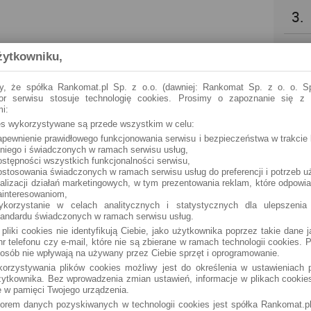
3.
4.
żytkowniku,
5.
y, że spółka Rankomat.pl Sp. z o.o. (dawniej: Rankomat Sp. z o. o. Sp
tor serwisu stosuje technologię cookies. Prosimy o zapoznanie się z
i:
6.
ies wykorzystywane są przede wszystkim w celu:
apewnienie prawidłowego funkcjonowania serwisu i bezpieczeństwa w trakcie 
 niego i świadczonych w ramach serwisu usług,
7.
ostępności wszystkich funkcjonalności serwisu,
ostosowania świadczonych w ramach serwisu usług do preferencji i potrzeb u
ealizacji działań marketingowych, w tym prezentowania reklam, które odpowi
8.
ainteresowaniom,
ykorzystanie w celach analitycznych i statystycznych dla ulepszenia
tandardu świadczonych w ramach serwisu usług.
9.
 pliki cookies nie identyfikują Ciebie, jako użytkownika poprzez takie dane 
r telefonu czy e-mail, które nie są zbierane w ramach technologii cookies. P
osób nie wpływają na używany przez Ciebie sprzęt i oprogramowanie.
10.
orzystywania plików cookies możliwy jest do określenia w ustawieniach p
ytkownika. Bez wprowadzenia zmian ustawień, informacje w plikach cooki
 w pamięci Twojego urządzenia.
torem danych pozyskiwanych w technologii cookies jest spółka Rankomat.pl