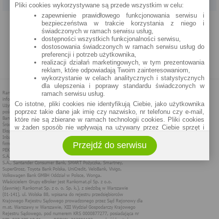
Pliki cookies wykorzystywane są przede wszystkim w celu:
zapewnienie prawidłowego funkcjonowania serwisu i
PROGRAM PARTNERSKI
O NAS
REKLAMA
REGULAMIN
bezpieczeństwa w trakcie korzystania z niego i
świadczonych w ramach serwisu usług,
dostępności wszystkich funkcjonalności serwisu,
POLITYKA PRYWATNOŚCI
POLITYKA COOKIES
ZASADY PLASOWANIA
dostosowania świadczonych w ramach serwisu usług do
preferencji i potrzeb użytkownika,
realizacji działań marketingowych, w tym prezentowania
MAPA STRONY
reklam, które odpowiadają Twoim zainteresowaniom,
wykorzystanie w celach analitycznych i statystycznych
dla ulepszenia i poprawy standardu świadczonych w
ramach serwisu usług.
Co istotne, pliki cookies nie identyfikują Ciebie, jako użytkownika
poprzez takie dane jak imię czy nazwisko, nr telefonu czy e-mail,
które nie są zbierane w ramach technologii cookies. Pliki cookies
w żaden sposób nie wpływają na używany przez Ciebie sprzęt i
oprogramowanie.
Przejdź do serwisu
Zakres wykorzystywania plików cookies możliwy jest do
określenia w ustawieniach przeglądarki każdego użytkownika. Bez
wprowadzenia zmian ustawień, informacje w plikach cookies mogą
być zapisywane w pamięci Twojego urządzenia.
Administratorem danych pozyskiwanych w technologii cookies jest
spółka Rankomat.pl Sp. z o.o. (dawniej: Rankomat Sp. z o. o. Sp.
k.) z siedzibą w Warszawie, ul. Wolska 88, 01 - 141 Warszawa.
Możesz jako użytkownik w każdym czasie skontaktować się z
administratorem pod adresem bok@ebroker.pl, jak również wyrazić
sprzeciwu wobec działań administratora.