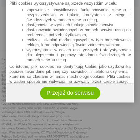
Pliki cookies wykorzystywane są przede wszystkim w celu:
zapewnienie prawidłowego funkcjonowania serwisu i
PROGRAM PARTNERSKI
O NAS
REKLAMA
REGULAMIN
bezpieczeństwa w trakcie korzystania z niego i
świadczonych w ramach serwisu usług,
dostępności wszystkich funkcjonalności serwisu,
POLITYKA PRYWATNOŚCI
POLITYKA COOKIES
ZASADY PLASOWANIA
dostosowania świadczonych w ramach serwisu usług do
preferencji i potrzeb użytkownika,
realizacji działań marketingowych, w tym prezentowania
MAPA STRONY
reklam, które odpowiadają Twoim zainteresowaniom,
wykorzystanie w celach analitycznych i statystycznych
dla ulepszenia i poprawy standardu świadczonych w
ramach serwisu usług.
Co istotne, pliki cookies nie identyfikują Ciebie, jako użytkownika
poprzez takie dane jak imię czy nazwisko, nr telefonu czy e-mail,
które nie są zbierane w ramach technologii cookies. Pliki cookies
w żaden sposób nie wpływają na używany przez Ciebie sprzęt i
oprogramowanie.
Przejdź do serwisu
Zakres wykorzystywania plików cookies możliwy jest do
określenia w ustawieniach przeglądarki każdego użytkownika. Bez
wprowadzenia zmian ustawień, informacje w plikach cookies mogą
być zapisywane w pamięci Twojego urządzenia.
Administratorem danych pozyskiwanych w technologii cookies jest
spółka Rankomat.pl Sp. z o.o. (dawniej: Rankomat Sp. z o. o. Sp.
k.) z siedzibą w Warszawie, ul. Wolska 88, 01 - 141 Warszawa.
Możesz jako użytkownik w każdym czasie skontaktować się z
administratorem pod adresem bok@ebroker.pl, jak również wyrazić
sprzeciwu wobec działań administratora.