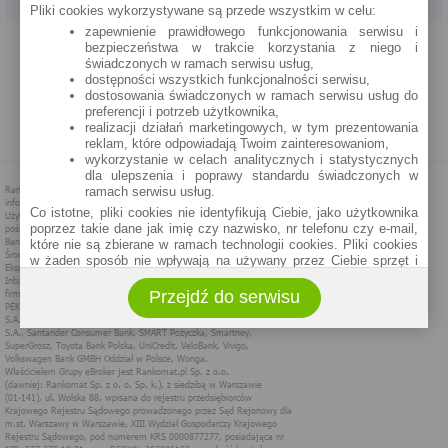
Pliki cookies wykorzystywane są przede wszystkim w celu:
zapewnienie prawidłowego funkcjonowania serwisu i
PROGRAM PARTNERSKI
O NAS
REKLAMA
REGULAMIN
bezpieczeństwa w trakcie korzystania z niego i
świadczonych w ramach serwisu usług,
dostępności wszystkich funkcjonalności serwisu,
POLITYKA PRYWATNOŚCI
POLITYKA COOKIES
ZASADY PLASOWANIA
dostosowania świadczonych w ramach serwisu usług do
preferencji i potrzeb użytkownika,
realizacji działań marketingowych, w tym prezentowania
MAPA STRONY
reklam, które odpowiadają Twoim zainteresowaniom,
wykorzystanie w celach analitycznych i statystycznych
dla ulepszenia i poprawy standardu świadczonych w
ramach serwisu usług.
Co istotne, pliki cookies nie identyfikują Ciebie, jako użytkownika
poprzez takie dane jak imię czy nazwisko, nr telefonu czy e-mail,
które nie są zbierane w ramach technologii cookies. Pliki cookies
w żaden sposób nie wpływają na używany przez Ciebie sprzęt i
oprogramowanie.
Przejdź do serwisu
Zakres wykorzystywania plików cookies możliwy jest do
określenia w ustawieniach przeglądarki każdego użytkownika. Bez
wprowadzenia zmian ustawień, informacje w plikach cookies mogą
być zapisywane w pamięci Twojego urządzenia.
Administratorem danych pozyskiwanych w technologii cookies jest
spółka Rankomat.pl Sp. z o.o. (dawniej: Rankomat Sp. z o. o. Sp.
k.) z siedzibą w Warszawie, ul. Wolska 88, 01 - 141 Warszawa.
Możesz jako użytkownik w każdym czasie skontaktować się z
administratorem pod adresem bok@ebroker.pl, jak również wyrazić
sprzeciwu wobec działań administratora.