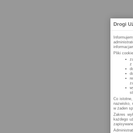
Drogi U
Informujem
administra
informacjam
Pliki cook
z
z
d
d
r
z
w
s
Co istotne,
nazwisko, n
w żaden sp
Zakres wyk
każdego uż
zapisywane
Administra