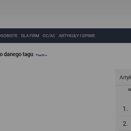
OSOBISTE
DLA FIRM
OC/AC
ARTYKUŁY I OPINIE
do danego tagu
Powrót ►
Arty
N
1.
2.