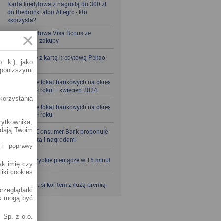
Karta kredytowa z nagrodą do 300 zł
do Biedronki albo Allegro - kto
skorzysta?
Karta kredytowa Visa Bonus ze
zwrotem za zakupy
Zbieraj mile z kartą kredytową Pekao
. k.), jako
S.A.
 poniższymi
Porównanie lokat bankowych na okres
powyżej pół roku – kwiecień 2024
korzystania
Porównanie lokat bankowych na okres
powyżej pół roku
żytkownika,
adają Twoim
Santander Consumer Bank proponuje
jesień z kartą i nagrodami
 i poprawy
SKOK po szybkie pieniądze w 15 minut
jak imię czy
liki cookies
VeloBank kusi kontem z dużą premią
rzeglądarki
es mogą być
 Sp. z o.o.