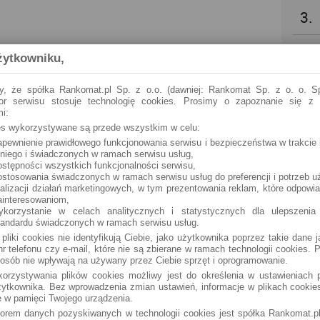
3.
4.
żytkowniku,
5.
y, że spółka Rankomat.pl Sp. z o.o. (dawniej: Rankomat Sp. z o. o. Sp
tor serwisu stosuje technologię cookies. Prosimy o zapoznanie się z
i:
6.
ies wykorzystywane są przede wszystkim w celu:
apewnienie prawidłowego funkcjonowania serwisu i bezpieczeństwa w trakcie 
 niego i świadczonych w ramach serwisu usług,
7.
ostępności wszystkich funkcjonalności serwisu,
ostosowania świadczonych w ramach serwisu usług do preferencji i potrzeb u
ealizacji działań marketingowych, w tym prezentowania reklam, które odpowi
8.
ainteresowaniom,
ykorzystanie w celach analitycznych i statystycznych dla ulepszenia
tandardu świadczonych w ramach serwisu usług.
9.
 pliki cookies nie identyfikują Ciebie, jako użytkownika poprzez takie dane 
r telefonu czy e-mail, które nie są zbierane w ramach technologii cookies. P
osób nie wpływają na używany przez Ciebie sprzęt i oprogramowanie.
10.
orzystywania plików cookies możliwy jest do określenia w ustawieniach p
ytkownika. Bez wprowadzenia zmian ustawień, informacje w plikach cooki
 w pamięci Twojego urządzenia.
torem danych pozyskiwanych w technologii cookies jest spółka Rankomat.pl