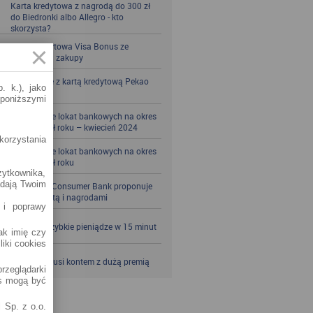
Karta kredytowa z nagrodą do 300 zł
do Biedronki albo Allegro - kto
skorzysta?
Karta kredytowa Visa Bonus ze
zwrotem za zakupy
Zbieraj mile z kartą kredytową Pekao
. k.), jako
S.A.
 poniższymi
Porównanie lokat bankowych na okres
powyżej pół roku – kwiecień 2024
korzystania
Porównanie lokat bankowych na okres
powyżej pół roku
żytkownika,
adają Twoim
Santander Consumer Bank proponuje
jesień z kartą i nagrodami
 i poprawy
SKOK po szybkie pieniądze w 15 minut
jak imię czy
liki cookies
VeloBank kusi kontem z dużą premią
rzeglądarki
es mogą być
 Sp. z o.o.