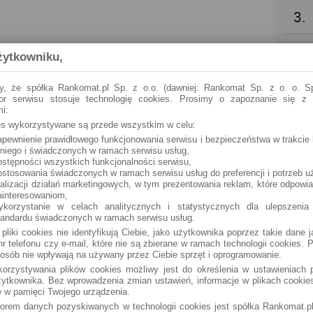
3.
4.
żytkowniku,
5.
y, że spółka Rankomat.pl Sp. z o.o. (dawniej: Rankomat Sp. z o. o. Sp
tor serwisu stosuje technologię cookies. Prosimy o zapoznanie się z
i:
6.
ies wykorzystywane są przede wszystkim w celu:
apewnienie prawidłowego funkcjonowania serwisu i bezpieczeństwa w trakcie 
 niego i świadczonych w ramach serwisu usług,
7.
ostępności wszystkich funkcjonalności serwisu,
ostosowania świadczonych w ramach serwisu usług do preferencji i potrzeb u
ealizacji działań marketingowych, w tym prezentowania reklam, które odpowi
8.
ainteresowaniom,
ykorzystanie w celach analitycznych i statystycznych dla ulepszenia
tandardu świadczonych w ramach serwisu usług.
9.
 pliki cookies nie identyfikują Ciebie, jako użytkownika poprzez takie dane 
r telefonu czy e-mail, które nie są zbierane w ramach technologii cookies. P
osób nie wpływają na używany przez Ciebie sprzęt i oprogramowanie.
10.
orzystywania plików cookies możliwy jest do określenia w ustawieniach p
ytkownika. Bez wprowadzenia zmian ustawień, informacje w plikach cooki
 w pamięci Twojego urządzenia.
torem danych pozyskiwanych w technologii cookies jest spółka Rankomat.pl