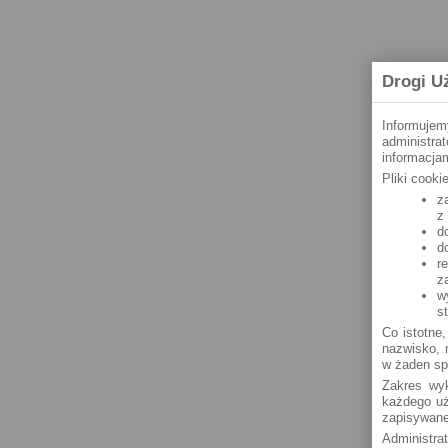
Drogi U
Informujem
administra
informacjam
Pliki cook
z
z
d
d
r
z
w
s
Co istotne,
nazwisko, n
w żaden sp
Zakres wyk
każdego uż
zapisywane
Administra