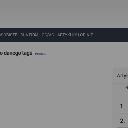
OSOBISTE
DLA FIRM
OC/AC
ARTYKUŁY I OPINIE
do danego tagu
Powrót ►
Arty
N
1.
2.