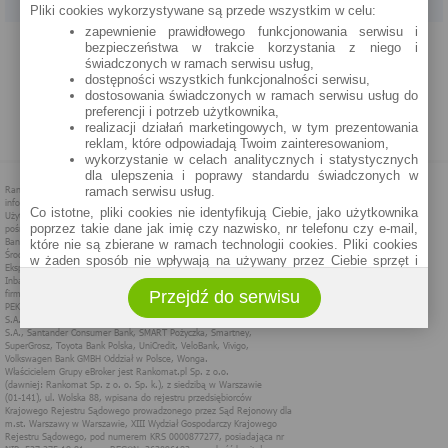
Pliki cookies wykorzystywane są przede wszystkim w celu:
zapewnienie prawidłowego funkcjonowania serwisu i
PROGRAM PARTNERSKI
O NAS
REKLAMA
REGULAMIN
bezpieczeństwa w trakcie korzystania z niego i
świadczonych w ramach serwisu usług,
dostępności wszystkich funkcjonalności serwisu,
POLITYKA PRYWATNOŚCI
POLITYKA COOKIES
ZASADY PLASOWANIA
dostosowania świadczonych w ramach serwisu usług do
preferencji i potrzeb użytkownika,
realizacji działań marketingowych, w tym prezentowania
MAPA STRONY
reklam, które odpowiadają Twoim zainteresowaniom,
wykorzystanie w celach analitycznych i statystycznych
dla ulepszenia i poprawy standardu świadczonych w
ramach serwisu usług.
Co istotne, pliki cookies nie identyfikują Ciebie, jako użytkownika
poprzez takie dane jak imię czy nazwisko, nr telefonu czy e-mail,
które nie są zbierane w ramach technologii cookies. Pliki cookies
w żaden sposób nie wpływają na używany przez Ciebie sprzęt i
oprogramowanie.
Przejdź do serwisu
Zakres wykorzystywania plików cookies możliwy jest do
określenia w ustawieniach przeglądarki każdego użytkownika. Bez
wprowadzenia zmian ustawień, informacje w plikach cookies mogą
być zapisywane w pamięci Twojego urządzenia.
Administratorem danych pozyskiwanych w technologii cookies jest
spółka Rankomat.pl Sp. z o.o. (dawniej: Rankomat Sp. z o. o. Sp.
k.) z siedzibą w Warszawie, ul. Wolska 88, 01 - 141 Warszawa.
Możesz jako użytkownik w każdym czasie skontaktować się z
administratorem pod adresem bok@ebroker.pl, jak również wyrazić
sprzeciwu wobec działań administratora.